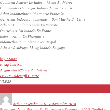
Comment Acheter Le Indocin 75 mg Au Maroc
Commander Générique Indomethacin Agréable
Achat Indomethacin Pharmacie Francaise
Générique Indocin Indomethacin Bon Marché En Ligne
Acheter Du Indomethacin En Securite
Ou Acheter Du Indocin En France
Indocin Achat En Pharmacie
Indomethacin En Ligne Avec Paypal
Acheter Générique 75 mg Indocin Belgique
buy Atarax
cheap Lioresal
Augmentin 625 mg Par Internet
Prix De Sildenafil Citrate
VLP2R
Auteur
Publié
le
acti
28 novembre 2018
28 novembre 2018
Navigation
Article
Précédent
Vente Nexium En Pharmacie – Seulement 100% Qualité –