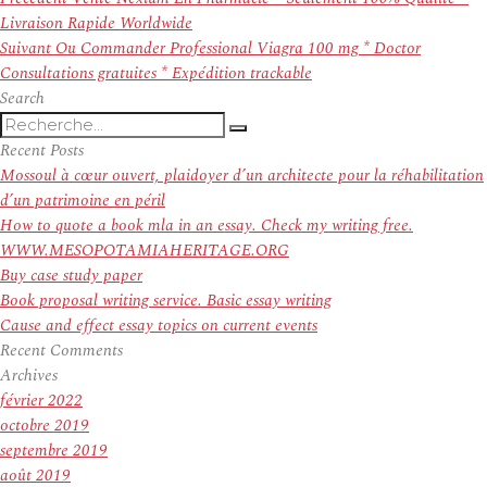
de
précédent :
Livraison Rapide Worldwide
l’article
Article
Suivant
Ou Commander Professional Viagra 100 mg * Doctor
suivant :
Consultations gratuites * Expédition trackable
Search
Recherche
Recherche
pour
Recent Posts
:
Mossoul à cœur ouvert, plaidoyer d’un architecte pour la réhabilitation
d’un patrimoine en péril
How to quote a book mla in an essay. Check my writing free.
WWW.MESOPOTAMIAHERITAGE.ORG
Buy case study paper
Book proposal writing service. Basic essay writing
Cause and effect essay topics on current events
Recent Comments
Archives
février 2022
octobre 2019
septembre 2019
août 2019