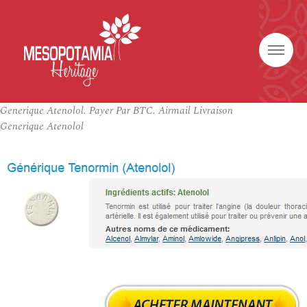
Generique Atenolol. Payer Par BTC. Airmail Livraison
Generique Atenolol