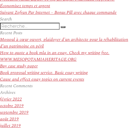
de
précédent :
Économisez temps et argent
l’article
Article
Suivant
Zofran Par Internet – Bonus Pill avec chaque commande
suivant :
Search
Recherche
Recherche
pour
Recent Posts
:
Mossoul à cœur ouvert, plaidoyer d’un architecte pour la réhabilitation
d’un patrimoine en péril
How to quote a book mla in an essay. Check my writing free.
WWW.MESOPOTAMIAHERITAGE.ORG
Buy case study paper
Book proposal writing service. Basic essay writing
Cause and effect essay topics on current events
Recent Comments
Archives
février 2022
octobre 2019
septembre 2019
août 2019
juillet 2019