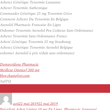
Achetez Générique Tenormin Lausanne
Acheter Tenormin Authentique
Commander Générique 25 mg Tenormin Grèce
Comment Acheter Du Tenormin En Belgique
Atenolol Pharmacie Francaise En Ligne
Ordonner Tenormin Atenolol Peu Coûteux Sans Ordonnance
Acheter Tenormin Sans Ordonnance France
Acheté Générique Tenormin 25 mg Strasbourg
Achetez Générique Tenormin Atenolol Belgique
ordonner Atenolol à prix réduit sans ordonnance
Domperidone Pharmacie
Meilleur Omnicef 300 mg
blog.chattafort.com
3uSTQ
Auteur
Publié
le
acti
22 mai 2019
22 mai 2019
Navigation
Article
Précédent
Achat Lipitor 10 mg En Ligne. Pharmacie Approuvé.