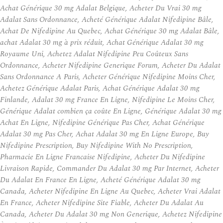
Achat Générique 30 mg Adalat Belgique, Acheter Du Vrai 30 mg
Adalat Sans Ordonnance, Acheté Générique Adalat Nifedipine Bâle,
Achat De Nifedipine Au Quebec, Achat Générique 30 mg Adalat Bâle,
achat Adalat 30 mg à prix réduit, Achat Générique Adalat 30 mg
Royaume Uni, Achetez Adalat Nifedipine Peu Coûteux Sans
Ordonnance, Acheter Nifedipine Generique Forum, Acheter Du Adalat
Sans Ordonnance A Paris, Acheter Générique Nifedipine Moins Cher,
Achetez Générique Adalat Paris, Achat Générique Adalat 30 mg
Finlande, Adalat 30 mg France En Ligne, Nifedipine Le Moins Cher,
Générique Adalat combien ça coûte En Ligne, Générique Adalat 30 mg
Achat En Ligne, Nifedipine Générique Pas Cher, Achat Générique
Adalat 30 mg Pas Cher, Achat Adalat 30 mg En Ligne Europe, Buy
Nifedipine Prescription, Buy Nifedipine With No Prescription,
Pharmacie En Ligne Francaise Nifedipine, Acheter Du Nifedipine
Livraison Rapide, Commander Du Adalat 30 mg Par Internet, Acheter
Du Adalat En France En Ligne, Acheté Générique Adalat 30 mg
Canada, Acheter Nifedipine En Ligne Au Quebec, Acheter Vrai Adalat
En France, Acheter Nifedipine Site Fiable, Acheter Du Adalat Au
Canada, Acheter Du Adalat 30 mg Non Generique, Achetez Nifedipine