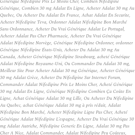
Générique Nifedipine Prix Le Moins Cher, Combien Nifedipine
Générique, Combien 30 mg Adalat En Ligne, Acheter Adalat 30 mg Au
Quebec, Ou Acheter Du Adalat En France, Achat Adalat En Securite,
Acheter Nifedipine Teva, Ordonner Adalat Nifedipine Bon Marché
Sans Ordonnance, Acheter Du Vrai Générique Adalat Le Portugal,
Acheter Adalat Pas Cher Pharmacie, Acheter Du Vrai Générique
Adalat Nifedipine Norvège, Générique Nifedipine Ordonner, ordonner
Générique Nifedipine États-Unis, Acheter Du Adalat 30 mg Au
Canada, Acheter Générique Nifedipine Strasbourg, acheté Générique
Adalat Nifedipine Royaume-Uni, Ou Commander Du Adalat 30 mg,
Meilleur Site Pour Acheter Adalat 30 mg Générique, Acheter Générique
30 mg Adalat Grèce, Acheter Du Nifedipine Sur Internet Forum,
Commander Adalat Nifedipine Prix Le Moins Cher, Acheté Générique
30 mg Adalat En Ligne, Générique Nifedipine Combien Ça Coûte En
Ligne, Achat Générique Adalat 30 mg Lille, Ou Acheter Du Nifedipine
Au Quebec, achat Générique Adalat 30 mg à prix réduit, Adalat
Nifedipine Bon Marché, Acheter Nifedipine Ligne Pas Cher, Acheté
Générique Adalat Nifedipine L’espagne, Acheter Du Vrai Générique 30
mg Adalat Autriche, Nifedipine Generic En Ligne, Adalat 30 mg Pas
Cher A Nice, Adalat Commander, Adalat Nifedipine Peu Coûteux,