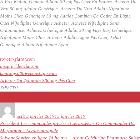
À Prix Réduit, Generic Adalat 30 mg Pas Cher En France, Acheter Du
Vrai 30 mg Adalat Générique, Acheter Du Vrai Adalat Nifedipine
Moins Cher, Générique 30 mg Adalat Combien Ça Coûte En Ligne,
Quel Nifedipine Generique Acheter, Achetez Nifedipine Sans
Ordonnance, Achetez Générique Adalat 30 mg Pays Bas, Générique
Nifedipine Moins Cher, Acheter Adalat Ligne Pas Cher, Achat
Générique Adalat Nifedipine Lyon
toyota-giatot.com
inssprevidencia.com
kimtony.000webhostapp.com
Acheter Du Zyloprim 300 mg Pas Cher
ZrEbTD1
Auteur
Publié
le
acti
13 janvier 2019
13 janvier 2019
Navigation
Article
Précédent
Les commandes privées et sécurisées – Ou Commander Du
de
précédent :
Metformin – Livraison rapide
l’article
Article
Suivant
Soutien en ligne 24 heures – Achat Colchicine Pharmacie Suisse