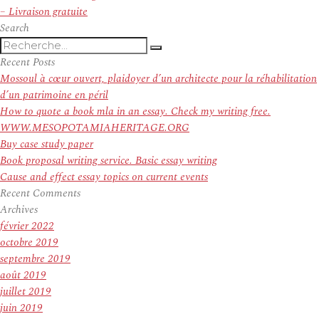
suivant :
– Livraison gratuite
Search
Recherche
Recherche
pour
Recent Posts
:
Mossoul à cœur ouvert, plaidoyer d’un architecte pour la réhabilitation
d’un patrimoine en péril
How to quote a book mla in an essay. Check my writing free.
WWW.MESOPOTAMIAHERITAGE.ORG
Buy case study paper
Book proposal writing service. Basic essay writing
Cause and effect essay topics on current events
Recent Comments
Archives
février 2022
octobre 2019
septembre 2019
août 2019
juillet 2019
juin 2019