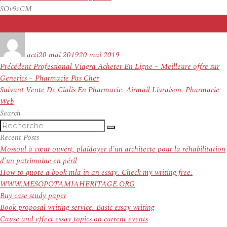
SOv9zCM
Auteur
Publié
le
acti
20 mai 2019
20 mai 2019
Navigation
Article
Précédent
Professional Viagra Acheter En Ligne – Meilleure offre sur
de
précédent :
Generics – Pharmacie Pas Cher
l’article
Article
Suivant
Vente De Cialis En Pharmacie. Airmail Livraison. Pharmacie
suivant :
Web
Search
Recherche
Recherche
pour
Recent Posts
:
Mossoul à cœur ouvert, plaidoyer d’un architecte pour la réhabilitation
d’un patrimoine en péril
How to quote a book mla in an essay. Check my writing free.
WWW.MESOPOTAMIAHERITAGE.ORG
Buy case study paper
Book proposal writing service. Basic essay writing
Cause and effect essay topics on current events