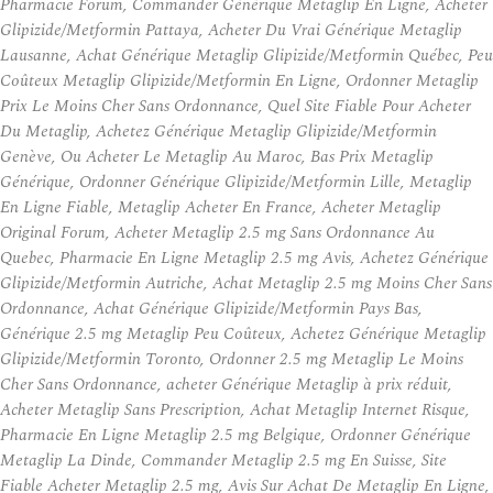
Pharmacie Forum, Commander Générique Metaglip En Ligne, Acheter
Glipizide/Metformin Pattaya, Acheter Du Vrai Générique Metaglip
Lausanne, Achat Générique Metaglip Glipizide/Metformin Québec, Peu
Coûteux Metaglip Glipizide/Metformin En Ligne, Ordonner Metaglip
Prix Le Moins Cher Sans Ordonnance, Quel Site Fiable Pour Acheter
Du Metaglip, Achetez Générique Metaglip Glipizide/Metformin
Genève, Ou Acheter Le Metaglip Au Maroc, Bas Prix Metaglip
Générique, Ordonner Générique Glipizide/Metformin Lille, Metaglip
En Ligne Fiable, Metaglip Acheter En France, Acheter Metaglip
Original Forum, Acheter Metaglip 2.5 mg Sans Ordonnance Au
Quebec, Pharmacie En Ligne Metaglip 2.5 mg Avis, Achetez Générique
Glipizide/Metformin Autriche, Achat Metaglip 2.5 mg Moins Cher Sans
Ordonnance, Achat Générique Glipizide/Metformin Pays Bas,
Générique 2.5 mg Metaglip Peu Coûteux, Achetez Générique Metaglip
Glipizide/Metformin Toronto, Ordonner 2.5 mg Metaglip Le Moins
Cher Sans Ordonnance, acheter Générique Metaglip à prix réduit,
Acheter Metaglip Sans Prescription, Achat Metaglip Internet Risque,
Pharmacie En Ligne Metaglip 2.5 mg Belgique, Ordonner Générique
Metaglip La Dinde, Commander Metaglip 2.5 mg En Suisse, Site
Fiable Acheter Metaglip 2.5 mg, Avis Sur Achat De Metaglip En Ligne,