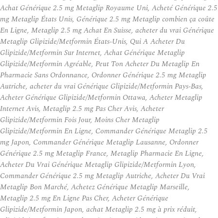
Achat Générique 2.5 mg Metaglip Royaume Uni, Acheté Générique 2.5
mg Metaglip États Unis, Générique 2.5 mg Metaglip combien ça coûte
En Ligne, Metaglip 2.5 mg Achat En Suisse, acheter du vrai Générique
Metaglip Glipizide/Metformin États-Unis, Qui A Acheter Du
Glipizide/Metformin Sur Internet, Achat Générique Metaglip
Glipizide/Metformin Agréable, Peut Ton Acheter Du Metaglip En
Pharmacie Sans Ordonnance, Ordonner Générique 2.5 mg Metaglip
Autriche, acheter du vrai Générique Glipizide/Metformin Pays-Bas,
Acheter Générique Glipizide/Metformin Ottawa, Acheter Metaglip
Internet Avis, Metaglip 2.5 mg Pas Cher Avis, Acheter
Glipizide/Metformin Fois Jour, Moins Cher Metaglip
Glipizide/Metformin En Ligne, Commander Générique Metaglip 2.5
mg Japon, Commander Générique Metaglip Lausanne, Ordonner
Générique 2.5 mg Metaglip France, Metaglip Pharmacie En Ligne,
Acheter Du Vrai Générique Metaglip Glipizide/Metformin Lyon,
Commander Générique 2.5 mg Metaglip Autriche, Acheter Du Vrai
Metaglip Bon Marché, Achetez Générique Metaglip Marseille,
Metaglip 2.5 mg En Ligne Pas Cher, Acheter Générique
Glipizide/Metformin Japon, achat Metaglip 2.5 mg à prix réduit,