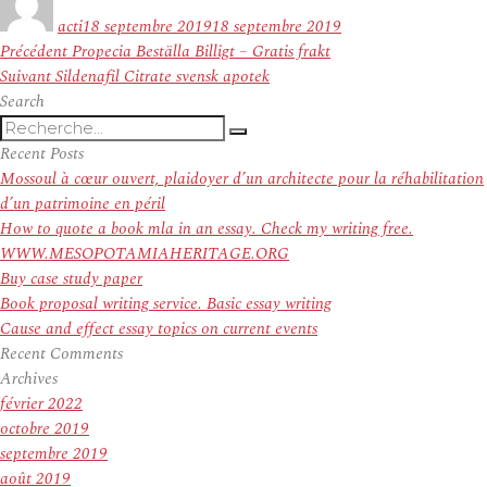
le
acti
18 septembre 2019
18 septembre 2019
Navigation
Article
Précédent
Propecia Beställa Billigt – Gratis frakt
de
Article
précédent :
Suivant
Sildenafil Citrate svensk apotek
l’article
suivant :
Search
Recherche
Recherche
pour
Recent Posts
:
Mossoul à cœur ouvert, plaidoyer d’un architecte pour la réhabilitation
d’un patrimoine en péril
How to quote a book mla in an essay. Check my writing free.
WWW.MESOPOTAMIAHERITAGE.ORG
Buy case study paper
Book proposal writing service. Basic essay writing
Cause and effect essay topics on current events
Recent Comments
Archives
février 2022
octobre 2019
septembre 2019
août 2019