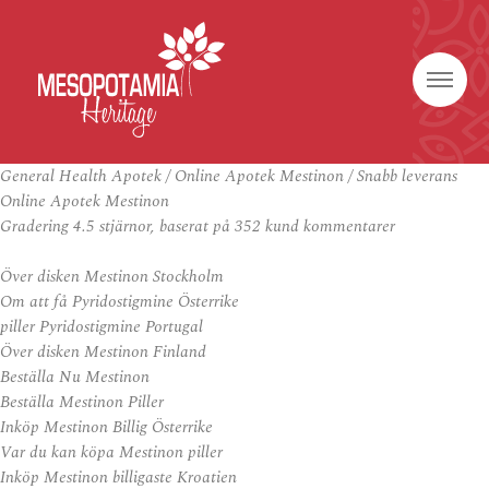
General Health Apotek / Online Apotek Mestinon / Snabb leverans
Online Apotek Mestinon
Gradering
4.5
stjärnor, baserat på
352
kund kommentarer
Över disken Mestinon Stockholm
Om att få Pyridostigmine Österrike
piller Pyridostigmine Portugal
Över disken Mestinon Finland
Beställa Nu Mestinon
Beställa Mestinon Piller
Inköp Mestinon Billig Österrike
Var du kan köpa Mestinon piller
Inköp Mestinon billigaste Kroatien