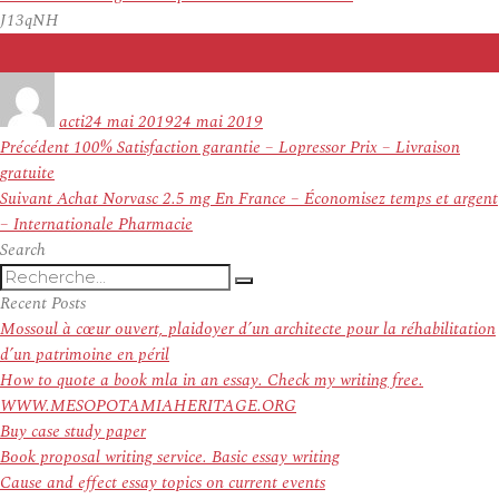
J13qNH
Auteur
Publié
le
acti
24 mai 2019
24 mai 2019
Navigation
Article
Précédent
100% Satisfaction garantie – Lopressor Prix – Livraison
de
précédent :
gratuite
l’article
Article
Suivant
Achat Norvasc 2.5 mg En France – Économisez temps et argent
suivant :
– Internationale Pharmacie
Search
Recherche
Recherche
pour
Recent Posts
:
Mossoul à cœur ouvert, plaidoyer d’un architecte pour la réhabilitation
d’un patrimoine en péril
How to quote a book mla in an essay. Check my writing free.
WWW.MESOPOTAMIAHERITAGE.ORG
Buy case study paper
Book proposal writing service. Basic essay writing
Cause and effect essay topics on current events