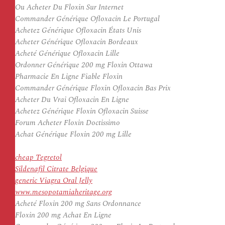
Ou Acheter Du Floxin Sur Internet
Commander Générique Ofloxacin Le Portugal
Achetez Générique Ofloxacin États Unis
Acheter Générique Ofloxacin Bordeaux
Acheté Générique Ofloxacin Lille
Ordonner Générique 200 mg Floxin Ottawa
Pharmacie En Ligne Fiable Floxin
Commander Générique Floxin Ofloxacin Bas Prix
Acheter Du Vrai Ofloxacin En Ligne
Achetez Générique Floxin Ofloxacin Suisse
Forum Acheter Floxin Doctissimo
Achat Générique Floxin 200 mg Lille
cheap Tegretol
Sildenafil Citrate Belgique
generic Viagra Oral Jelly
www.mesopotamiaheritage.org
Acheté Floxin 200 mg Sans Ordonnance
Floxin 200 mg Achat En Ligne