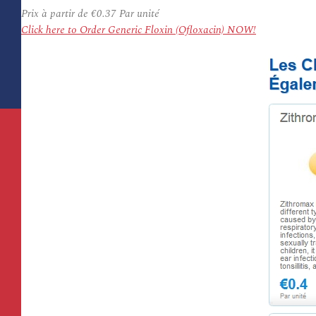
Prix à partir de
€0.37
Par unité
Click here to Order Generic Floxin (Ofloxacin) NOW!