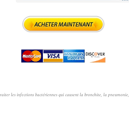
iter les infections bactériennes qui causent la bronchite, la pneumonie, 