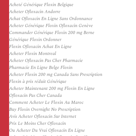
Acheté Générique Floxin Belgique
Acheter Ofloxacin Andorre
Achat Ofloxacin En Ligne Sans Ordonnance
Acheter Générique Floxin Ofloxacin Genève
Commander Générique Floxin 200 mg Berne
Générique Floxin Ordonner
Floxin Ofloxacin Achat En Ligne
Acheter Floxin Montreal
Acheter Ofloxacin Pas Cher Pharmacie
Pharmacie En Ligne Belge Floxin
Acheter Floxin 200 mg Canada Sans Prescription
Floxin à prix réduit Générique
Acheter Maintenant 200 mg Floxin En Ligne
Ofloxacin Pas Cher Canada
Comment Acheter Le Floxin Au Maroc
Buy Floxin Overnight No Prescription
Avis Acheter Ofloxacin Sur Internet
Prix Le Moins Cher Ofloxacin
Ou Acheter Du Vrai Ofloxacin En Ligne