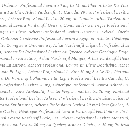
Ordonner Professional Levitra 20 mg Le Moins Cher, Acheter Du Vrai G
evitra Pas Cher, Achat Vardenafil Au Canada, 20 mg Professional Levit
ce, Acheter Professional Levitra 20 mg Au Canada, Achat Vardenafil A 
ssional Levitra Vardenafil Genève, Commander Générique Professional 
rique En Ligne, Acheter Professional Levitra Generique, Acheté Généri
rdonner Générique Professional Levitra Singapour, Achetez Générique 
vitra 20 mg Sans Ordonnance, Achat Vardenafil Original, Professional L
h, Acheter Du Professional Levitra Au Quebec, Acheter Générique Profe
sional Levitra Italie, Achat Vardenafil Marque, Achat Vardenafil Gene
mg En Europe, Acheter Professional Levitra En Ligne Doctissimo, Achet
de En Ligne, Acheter Professional Levitra 20 mg Sur Le Net, Pharmaci
der Du Vardenafil, Pharmacie En Ligne Professional Levitra Canada,
u Professional Levitra 20 mg, Générique Professional Levitra Acheté En
ional Levitra Vardenafil, Acheter Professional Levitra 20 mg, Vardena
ter Professional Levitra, Acheter Professional Levitra En Ligne Suisse
itra Sur Internet, Acheter Professional Levitra 20 mg Ligne Quebec, A
u Quebec, Générique Professional Levitra Vardenafil Peu Coûteux En L
al Levitra Vardenafil Bâle, Ou Acheter Professional Levitra Montreal, 
ofessional Levitra 20 mg Au Quebec, acheter Générique 20 mg Professio