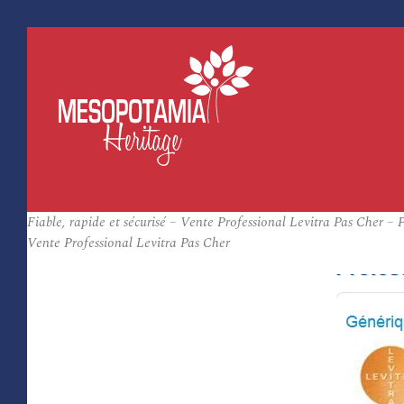
Fiable, rapide et sécurisé – Vente Professional Levitra Pas Cher 
Vente Professional Levitra Pas Cher