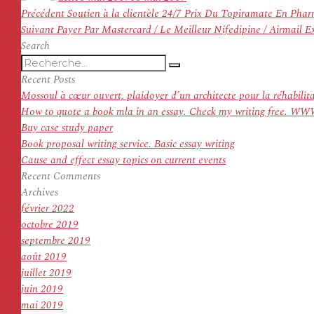
Navigation
Article
Précédent
Soutien à la clientèle 24/7 Prix Du Topiramate En Pha
de
Article
précédent :
Suivant
Payer Par Mastercard / Le Meilleur Nifedipine / Airmail E
l’article
suivant :
Search
Recherche
Recherche
pour
Recent Posts
:
Mossoul à cœur ouvert, plaidoyer d’un architecte pour la réhabilit
How to quote a book mla in an essay. Check my writing f
Buy case study paper
Book proposal writing service. Basic essay writing
Cause and effect essay topics on current events
Recent Comments
Archives
février 2022
octobre 2019
septembre 2019
août 2019
juillet 2019
juin 2019
mai 2019