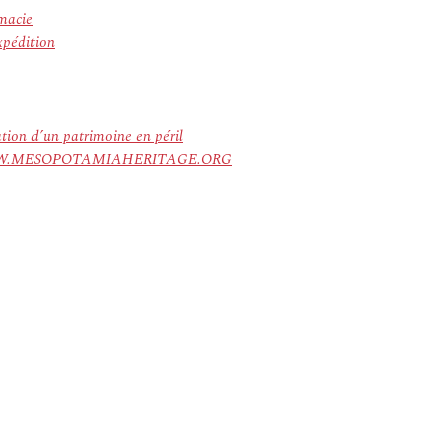
rmacie
xpédition
ation d’un patrimoine en péril
ree. WWW.MESOPOTAMIAHERITAGE.ORG