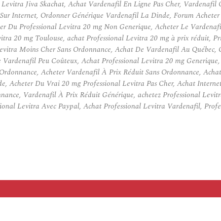
Levitra Jiva Skachat, Achat Vardenafil En Ligne Pas Cher, Vardenafil 
 Sur Internet, Ordonner Générique Vardenafil La Dinde, Forum Acheter
eter Du Professional Levitra 20 mg Non Generique, Acheter Le Vardenaf
itra 20 mg Toulouse, achat Professional Levitra 20 mg à prix réduit, P
l Levitra Moins Cher Sans Ordonnance, Achat De Vardenafil Au Québec,
 Vardenafil Peu Coûteux, Achat Professional Levitra 20 mg Generique,
s Ordonnance, Acheter Vardenafil À Prix Réduit Sans Ordonnance, Acha
, Acheter Du Vrai 20 mg Professional Levitra Pas Cher, Achat Internet
ance, Vardenafil À Prix Réduit Générique, achetez Professional Levitra
sional Levitra Avec Paypal, Achat Professional Levitra Vardenafil, Pr