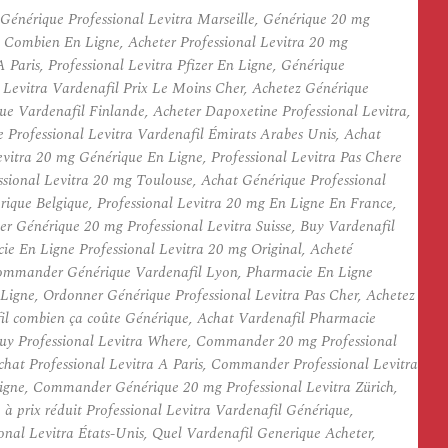
énérique Professional Levitra Marseille, Générique 20 mg
ra Combien En Ligne, Acheter Professional Levitra 20 mg
Paris, Professional Levitra Pfizer En Ligne, Générique
Levitra Vardenafil Prix Le Moins Cher, Achetez Générique
que Vardenafil Finlande, Acheter Dapoxetine Professional Levitra,
Professional Levitra Vardenafil Émirats Arabes Unis, Achat
evitra 20 mg Générique En Ligne, Professional Levitra Pas Chere
ssional Levitra 20 mg Toulouse, Achat Générique Professional
rique Belgique, Professional Levitra 20 mg En Ligne En France,
er Générique 20 mg Professional Levitra Suisse, Buy Vardenafil
e En Ligne Professional Levitra 20 mg Original, Acheté
 Commander Générique Vardenafil Lyon, Pharmacie En Ligne
 Ligne, Ordonner Générique Professional Levitra Pas Cher, Achetez
fil combien ça coûte Générique, Achat Vardenafil Pharmacie
, Buy Professional Levitra Where, Commander 20 mg Professional
chat Professional Levitra A Paris, Commander Professional Levitra
igne, Commander Générique 20 mg Professional Levitra Zürich,
à prix réduit Professional Levitra Vardenafil Générique,
nal Levitra États-Unis, Quel Vardenafil Generique Acheter,