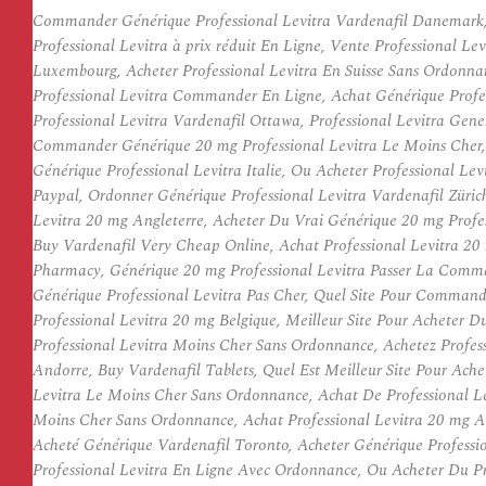
Commander Générique Professional Levitra Vardenafil Danemark, 
Professional Levitra à prix réduit En Ligne, Vente Professional L
Luxembourg, Acheter Professional Levitra En Suisse Sans Ordonnan
Professional Levitra Commander En Ligne, Achat Générique Profe
Professional Levitra Vardenafil Ottawa, Professional Levitra Gene
Commander Générique 20 mg Professional Levitra Le Moins Cher, O
Générique Professional Levitra Italie, Ou Acheter Professional Le
Paypal, Ordonner Générique Professional Levitra Vardenafil Züric
Levitra 20 mg Angleterre, Acheter Du Vrai Générique 20 mg Profes
Buy Vardenafil Very Cheap Online, Achat Professional Levitra 20 
Pharmacy, Générique 20 mg Professional Levitra Passer La Comman
Générique Professional Levitra Pas Cher, Quel Site Pour Comman
Professional Levitra 20 mg Belgique, Meilleur Site Pour Acheter D
Professional Levitra Moins Cher Sans Ordonnance, Achetez Profess
Andorre, Buy Vardenafil Tablets, Quel Est Meilleur Site Pour Ache
Levitra Le Moins Cher Sans Ordonnance, Achat De Professional Lev
Moins Cher Sans Ordonnance, Achat Professional Levitra 20 mg A
Acheté Générique Vardenafil Toronto, Acheter Générique Profession
Professional Levitra En Ligne Avec Ordonnance, Ou Acheter Du Pr