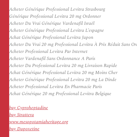
Acheter Générique Professional Levitra Strasbourg
Générique Professional Levitra 20 mg Ordonner
Acheter Du Vrai Générique Vardenafil Israël
Acheter Générique Professional Levitra L’espagne
Achat Générique Professional Levitra Japon
Acheter Du Vrai 20 mg Professional Levitra À Prix Réduit Sans O
Acheter Professional Levitra Par Internet
Acheter Vardenafil Sans Ordonnance A Paris
Acheter Du Professional Levitra 20 mg Livraison Rapide
Achat Générique Professional Levitra 20 mg Moins Cher
Acheter Générique Professional Levitra 20 mg La Dinde
Acheter Professional Levitra En Pharmacie Paris
Achat Générique 20 mg Professional Levitra Belgique
buy Cyproheptadine
buy Strattera
www.mesopotamiaheritage.org
buy Dapoxetine