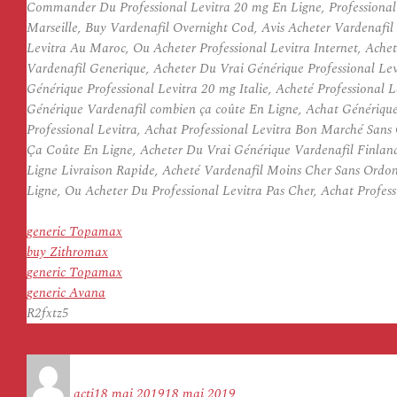
Commander Du Professional Levitra 20 mg En Ligne, Professional 
Marseille, Buy Vardenafil Overnight Cod, Avis Acheter Vardenafil
Levitra Au Maroc, Ou Acheter Professional Levitra Internet, Ach
Vardenafil Generique, Acheter Du Vrai Générique Professional Lev
Générique Professional Levitra 20 mg Italie, Acheté Professiona
Générique Vardenafil combien ça coûte En Ligne, Achat Générique
Professional Levitra, Achat Professional Levitra Bon Marché San
Ça Coûte En Ligne, Acheter Du Vrai Générique Vardenafil Finlande
Ligne Livraison Rapide, Acheté Vardenafil Moins Cher Sans Ordonn
Ligne, Ou Acheter Du Professional Levitra Pas Cher, Achat Profes
generic Topamax
buy Zithromax
generic Topamax
generic Avana
R2fxtz5
Auteur
Publié
le
acti
18 mai 2019
18 mai 2019