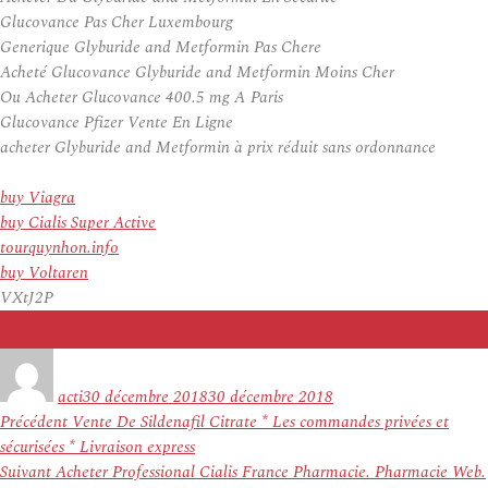
Glucovance Pas Cher Luxembourg
Generique Glyburide and Metformin Pas Chere
Acheté Glucovance Glyburide and Metformin Moins Cher
Ou Acheter Glucovance 400.5 mg A Paris
Glucovance Pfizer Vente En Ligne
acheter Glyburide and Metformin à prix réduit sans ordonnance
buy Viagra
buy Cialis Super Active
tourquynhon.info
buy Voltaren
VXtJ2P
Auteur
Publié
le
acti
30 décembre 2018
30 décembre 2018
Navigation
Article
Précédent
Vente De Sildenafil Citrate * Les commandes privées et
de
précédent :
sécurisées * Livraison express
l’article
Article
Suivant
Acheter Professional Cialis France Pharmacie. Pharmacie Web.