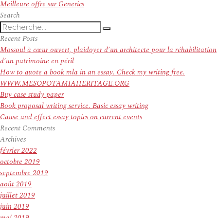
suivant :
Meilleure offre sur Generics
Search
Recherche
Recherche
pour
Recent Posts
:
Mossoul à cœur ouvert, plaidoyer d’un architecte pour la réhabilitation
d’un patrimoine en péril
How to quote a book mla in an essay. Check my writing free.
WWW.MESOPOTAMIAHERITAGE.ORG
Buy case study paper
Book proposal writing service. Basic essay writing
Cause and effect essay topics on current events
Recent Comments
Archives
février 2022
octobre 2019
septembre 2019
août 2019
juillet 2019
juin 2019
mai 2019