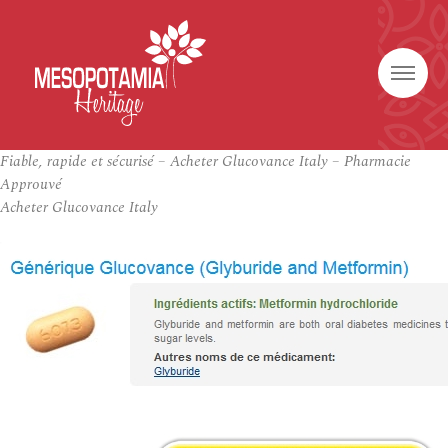
Fiable, rapide et sécurisé – Acheter Glucovance Italy – Pharmacie
Approuvé
Acheter Glucovance Italy