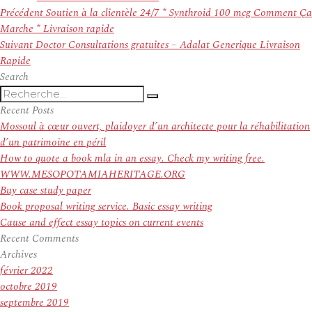
Navigation
Article
Précédent
Soutien à la clientèle 24/7 * Synthroid 100 mcg Comment Ça
de
précédent :
Marche * Livraison rapide
l’article
Article
Suivant
Doctor Consultations gratuites – Adalat Generique Livraison
suivant :
Rapide
Search
Recherche
Recherche
pour
Recent Posts
:
Mossoul à cœur ouvert, plaidoyer d’un architecte pour la réhabilitation
d’un patrimoine en péril
How to quote a book mla in an essay. Check my writing free.
WWW.MESOPOTAMIAHERITAGE.ORG
Buy case study paper
Book proposal writing service. Basic essay writing
Cause and effect essay topics on current events
Recent Comments
Archives
février 2022
octobre 2019
septembre 2019