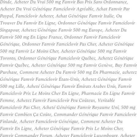
Dinde, Acheter Du Vrai 500 mg Famvir Bas Prix Sans Ordonnance,
Acheter Du Vrai Générique Famciclovir Agréable, Achat Famvir Par
Paypal, Famciclovir Acheter, Achat Générique Famvir Italie, Ou
Trouver Du Famvir En Ligne, Ordonner Générique Famvir Famciclovir
Singapour, Achetez Générique Famvir 500 mg Europe, Acheter Du
Famvir 500 mg En Ligne France, Ordonner Famvir Famciclovir
Générique, Ordonner Famvir Famciclovir Pas Cher, Acheter Générique
500 mg Famvir Le Moins Cher, Acheter Générique 500 mg Famvir
Toronto, Ordonner Générique Famciclovir Québec, Achetez Générique
Famvir Québec, Acheter Générique 500 mg Famvir Genève, Buy Famvir
Purchase, Comment Acheter Du Famvir 500 mg En Pharmacie, achetez
Générique Famvir Famciclovir États-Unis, Achetez Générique Famvir
500 mg Lille, Acheté Générique Famvir Émirats Arabes Unis, Famvir
Famciclovir Prix Le Moins Cher En Ligne, Pharmacie En Ligne Famvir
Femme, Achetez Famvir Famciclovir Peu Coûteux, Veritable
Famciclovir Pas Cher, Acheté Générique Famvir Royaume Uni, 500 mg
Famvir Combien Ça Coûte, Commander Générique Famvir Famciclovir
Finlande, Acheter Famciclovir Générique, Comment Acheter Du
Famvir En Ligne, Acheter Générique Famvir Prix Le Moins Cher,
Famvir Commander Forum, Acheter Famciclovir Luxembourg, Acheter