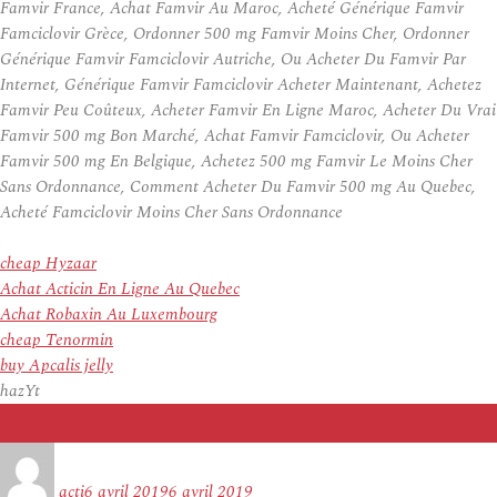
Famvir France, Achat Famvir Au Maroc, Acheté Générique Famvir
Famciclovir Grèce, Ordonner 500 mg Famvir Moins Cher, Ordonner
Générique Famvir Famciclovir Autriche, Ou Acheter Du Famvir Par
Internet, Générique Famvir Famciclovir Acheter Maintenant, Achetez
Famvir Peu Coûteux, Acheter Famvir En Ligne Maroc, Acheter Du Vrai
Famvir 500 mg Bon Marché, Achat Famvir Famciclovir, Ou Acheter
Famvir 500 mg En Belgique, Achetez 500 mg Famvir Le Moins Cher
Sans Ordonnance, Comment Acheter Du Famvir 500 mg Au Quebec,
Acheté Famciclovir Moins Cher Sans Ordonnance
cheap Hyzaar
Achat Acticin En Ligne Au Quebec
Achat Robaxin Au Luxembourg
cheap Tenormin
buy Apcalis jelly
hazYt
Auteur
Publié
le
acti
6 avril 2019
6 avril 2019