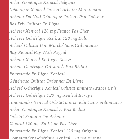
Achat Générique Xenical Belgique
Générique Xenical Orlistat Acheter Maintenant
Acheter Du Vrai Générique Orlistat Peu Coûteux
Bas Prix Orlistat En Ligne
Acheter Xenical 120 mg France Pas Cher
Achetez Générique Xenical 120 mg Bâle
Acheté Orlistat Bon Marché Sans Ordonnance
Buy Xenical Pay With Paypal
Acheter Xenical En Ligne Suisse
Acheté Générique Orlistat À Prix Réduit
Pharmacie En Ligne Xenical
Générique Orlistat Ordonner En Ligne
Acheté Générique Xenical Orlistat Émirats Arabes Unis
Achetez Générique 120 mg Xenical Europe
commander Xenical Orlistat à prix réduit sans ordonnance
Achat Générique Xenical À Prix Réduit
Orlistat Feminin Ou Acheter
Xenical 120 mg En Ligne Pas Cher
Pharmacie En Ligne Xenical 120 mg Original
Commander Générique Xenical 120 mg Europe