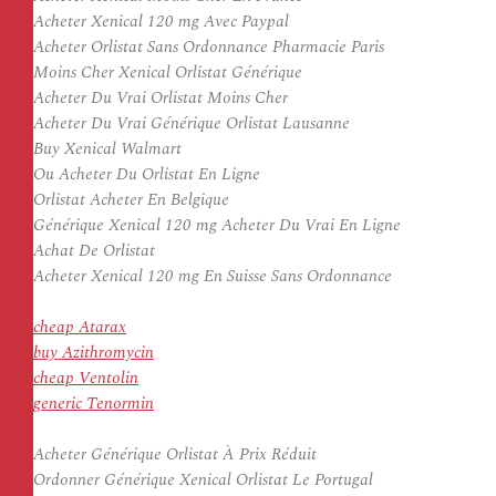
Acheter Xenical 120 mg Avec Paypal
Acheter Orlistat Sans Ordonnance Pharmacie Paris
Moins Cher Xenical Orlistat Générique
Acheter Du Vrai Orlistat Moins Cher
Acheter Du Vrai Générique Orlistat Lausanne
Buy Xenical Walmart
Ou Acheter Du Orlistat En Ligne
Orlistat Acheter En Belgique
Générique Xenical 120 mg Acheter Du Vrai En Ligne
Achat De Orlistat
Acheter Xenical 120 mg En Suisse Sans Ordonnance
cheap Atarax
buy Azithromycin
cheap Ventolin
generic Tenormin
Acheter Générique Orlistat À Prix Réduit
Ordonner Générique Xenical Orlistat Le Portugal