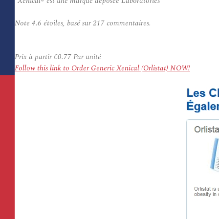
*Xenical® est une marque déposée Laboratories
Note
4.6
étoiles, basé sur
217
commentaires.
Prix à partir
€0.77
Par unité
Follow this link to Order Generic Xenical (Orlistat) NOW!