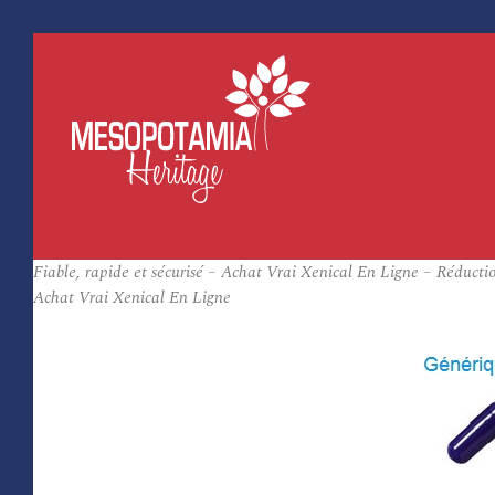
Fiable, rapide et sécurisé – Achat Vrai Xenical En Ligne – Réductio
Achat Vrai Xenical En Ligne