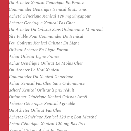
Ou Acheter Xenical Generique En France
Commander Générique Xenical États Unis
Acheté Générique Xenical 120 mg Singapour
Acheter Générique Xenical Pas Cher
Ou Acheter Du Orlistat Sans Ordonnance Montreal
Site Fiable Pour Commander Du Xenical
Peu Coûteux Xenical Orlistat En Ligne
Orlistat Acheter En Ligne Forum
Achat Orlistat Ligne France
Achat Générique Orlistat Le Moins Cher
Ou Acheter Le Vrai Xenical
Commander Du Xenical Generique
Achat Xenical Pas Cher Sans Ordonnance
acheté Xenical Orlistat à prix réduit
Ordonner Générique Xenical Orlistat Israël
Acheter Générique Xenical Agréable
Ou Acheter Orlistat Pas Cher
Achetez Générique Xenical 120 mg Bon Marché
Achat Générique Xenical 120 mg Bas Prix
Xenical 120 mg Achat En Suisse