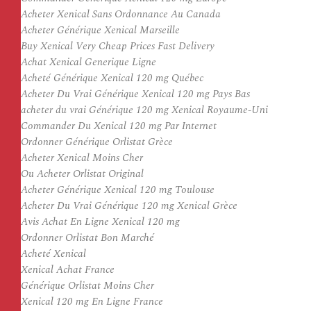
Acheter Xenical Sans Ordonnance Au Canada
Acheter Générique Xenical Marseille
Buy Xenical Very Cheap Prices Fast Delivery
Achat Xenical Generique Ligne
Acheté Générique Xenical 120 mg Québec
Acheter Du Vrai Générique Xenical 120 mg Pays Bas
acheter du vrai Générique 120 mg Xenical Royaume-Uni
Commander Du Xenical 120 mg Par Internet
Ordonner Générique Orlistat Grèce
Acheter Xenical Moins Cher
Ou Acheter Orlistat Original
Acheter Générique Xenical 120 mg Toulouse
Acheter Du Vrai Générique 120 mg Xenical Grèce
Avis Achat En Ligne Xenical 120 mg
Ordonner Orlistat Bon Marché
Acheté Xenical
Xenical Achat France
Générique Orlistat Moins Cher
Xenical 120 mg En Ligne France