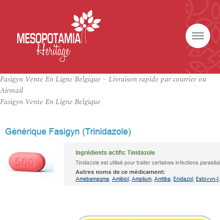
Fasigyn Vente En Ligne Belgique – Livraison rapide par courrier ou
Airmail
Fasigyn Vente En Ligne Belgique