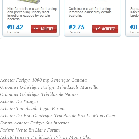
Acheter Fasigyn 1000 mg Generique Canada
Ordonner Générique Fasigyn Trinidazole Marseille
Ordonner Générique Trinidazole Nantes
Acheter Du Fasigyn
Acheter Trinidazole Ligne Forum
Acheter Du Vrai Générique Trinidazole Prix Le Moins Cher
Forum Acheter Fasigyn Sur Internet
Fasigyn Vente En Ligne Forum
Acheté Fasigyn Trinidazole Prix Le Moins Cher