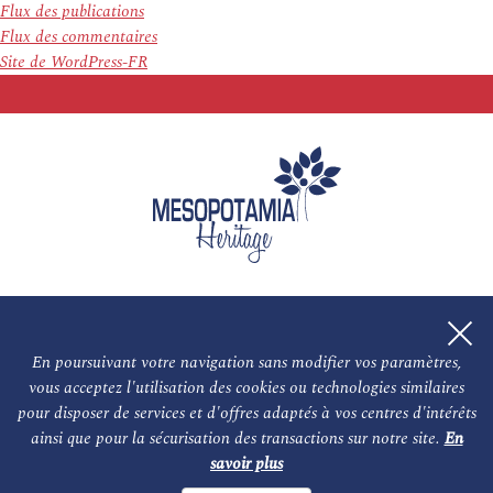
Flux des publications
Flux des commentaires
Site de WordPress-FR
En poursuivant votre navigation sans modifier vos paramètres,
vous acceptez l'utilisation des cookies ou technologies similaires
L'association
NOS PARTENAIRES
pour disposer de services et d'offres adaptés à vos centres d'intérêts
ainsi que pour la sécurisation des transactions sur notre site.
En
Le conseil scientifique et nos experts
Les auteurs
savoir plus
Mentions légales
Nous contacter