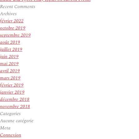
Recent Comments
Archives
février 2022
octobre 2019
septembre 2019
août 2019
juillet 2019
juin 2019
mai 2019
avril 2019
mars 2019
février 2019
janvier 2019
décembre 2018
novembre 2018
Categories
Aucune catégorie
Meta
Connexion