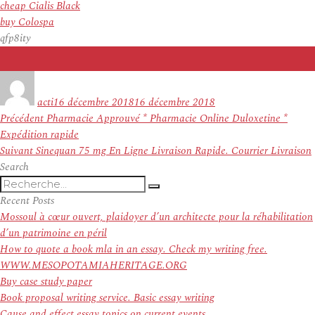
cheap Cialis Black
buy Colospa
qfp8ity
Auteur
Publié
le
acti
16 décembre 2018
16 décembre 2018
Navigation
Article
Précédent
Pharmacie Approuvé * Pharmacie Online Duloxetine *
de
précédent :
Expédition rapide
l’article
Article
Suivant
Sinequan 75 mg En Ligne Livraison Rapide. Courrier Livraison
suivant :
Search
Recherche
Recherche
pour
Recent Posts
:
Mossoul à cœur ouvert, plaidoyer d’un architecte pour la réhabilitation
d’un patrimoine en péril
How to quote a book mla in an essay. Check my writing free.
WWW.MESOPOTAMIAHERITAGE.ORG
Buy case study paper
Book proposal writing service. Basic essay writing
Cause and effect essay topics on current events