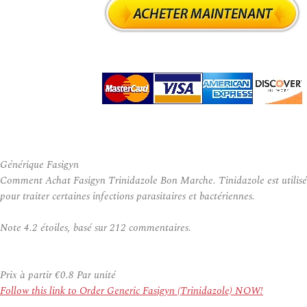
Générique Fasigyn
Comment Achat Fasigyn Trinidazole Bon Marche. Tinidazole est utilisé
pour traiter certaines infections parasitaires et bactériennes.
Note
4.2
étoiles, basé sur
212
commentaires.
Prix à partir
€0.8
Par unité
Follow this link to Order Generic Fasigyn (Trinidazole) NOW!