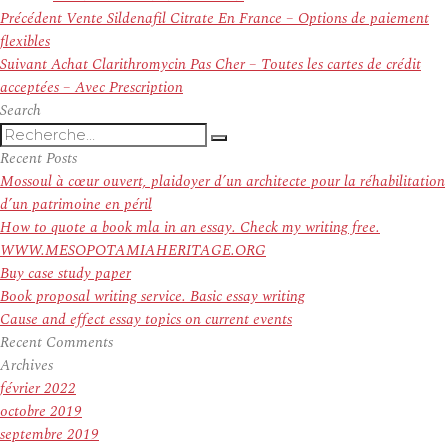
Navigation
Article
Précédent
Vente Sildenafil Citrate En France – Options de paiement
de
précédent :
flexibles
l’article
Article
Suivant
Achat Clarithromycin Pas Cher – Toutes les cartes de crédit
suivant :
acceptées – Avec Prescription
Search
Recherche
Recherche
pour
Recent Posts
:
Mossoul à cœur ouvert, plaidoyer d’un architecte pour la réhabilitation
d’un patrimoine en péril
How to quote a book mla in an essay. Check my writing free.
WWW.MESOPOTAMIAHERITAGE.ORG
Buy case study paper
Book proposal writing service. Basic essay writing
Cause and effect essay topics on current events
Recent Comments
Archives
février 2022
octobre 2019
septembre 2019