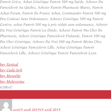
Famvir Grèce, Achat Générique Famvir 500 mg Suède, Acheter Du
Famciclovir Au Quebec, Acheter Famvir Pharmacie Maroc, Famvir
Achat Forum, Famvir En France Achat, Commander Famvir 500 mg
Peu Coûteux Sans Ordonnance, Achetez Générique 500 mg Famvir
Genève, achat Famvir 500 mg à prix réduit sans ordonnance, Acheter
Du Vrai Générique Famvir La Dinde, Acheter Famvir Pas Cher En
Pharmacie, Acheté Générique Famciclovir Finlande, Famvir 500 mg
Pas Cher Générique, Acheter Du Vrai 500 mg Famvir Moins Cher,
Acheté Générique Famciclovir Lille, Achat Générique Famvir
Famciclovir Lille, Achetez Générique Famvir Famciclovir Lyon
buy Xenical
buy Cialis Soft
buy Metaglip
buy Mebeverine
62MoU
Auteur
Publié
le
acti
19 avril 2019
19 avril 2019