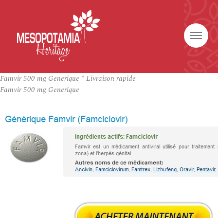
Famvir 500 mg Generique * Livraison rapide
Famvir 500 mg Generique