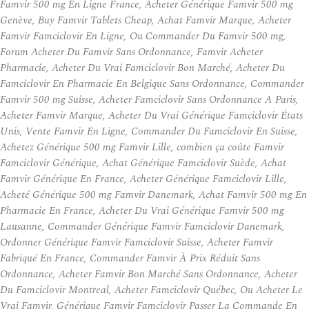
Famvir 500 mg En Ligne France, Acheter Générique Famvir 500 mg
Genève, Buy Famvir Tablets Cheap, Achat Famvir Marque, Acheter
Famvir Famciclovir En Ligne, Ou Commander Du Famvir 500 mg,
Forum Acheter Du Famvir Sans Ordonnance, Famvir Acheter
Pharmacie, Acheter Du Vrai Famciclovir Bon Marché, Acheter Du
Famciclovir En Pharmacie En Belgique Sans Ordonnance, Commander
Famvir 500 mg Suisse, Acheter Famciclovir Sans Ordonnance A Paris,
Acheter Famvir Marque, Acheter Du Vrai Générique Famciclovir États
Unis, Vente Famvir En Ligne, Commander Du Famciclovir En Suisse,
Achetez Générique 500 mg Famvir Lille, combien ça coûte Famvir
Famciclovir Générique, Achat Générique Famciclovir Suède, Achat
Famvir Générique En France, Acheter Générique Famciclovir Lille,
Acheté Générique 500 mg Famvir Danemark, Achat Famvir 500 mg En
Pharmacie En France, Acheter Du Vrai Générique Famvir 500 mg
Lausanne, Commander Générique Famvir Famciclovir Danemark,
Ordonner Générique Famvir Famciclovir Suisse, Acheter Famvir
Fabriqué En France, Commander Famvir À Prix Réduit Sans
Ordonnance, Acheter Famvir Bon Marché Sans Ordonnance, Acheter
Du Famciclovir Montreal, Acheter Famciclovir Québec, Ou Acheter Le
Vrai Famvir, Générique Famvir Famciclovir Passer La Commande En