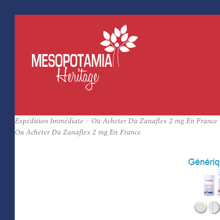
Expédition Immédiate – Ou Acheter Du Zanaflex 2 mg En France –
Ou Acheter Du Zanaflex 2 mg En France