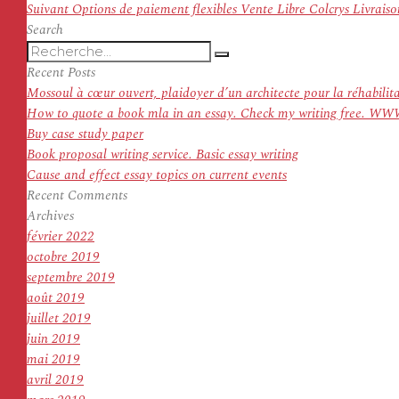
de
Article
précédent :
Suivant
Options de paiement flexibles Vente Libre Colcrys Livrais
l’article
suivant :
Search
Recherche
Recherche
pour
Recent Posts
:
Mossoul à cœur ouvert, plaidoyer d’un architecte pour la réhabilit
How to quote a book mla in an essay. Check my writing f
Buy case study paper
Book proposal writing service. Basic essay writing
Cause and effect essay topics on current events
Recent Comments
Archives
février 2022
octobre 2019
septembre 2019
août 2019
juillet 2019
juin 2019
mai 2019
avril 2019