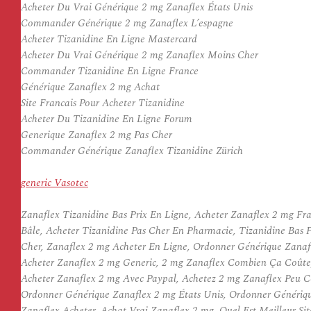
Acheter Du Vrai Générique 2 mg Zanaflex États Unis
Commander Générique 2 mg Zanaflex L’espagne
Acheter Tizanidine En Ligne Mastercard
Acheter Du Vrai Générique 2 mg Zanaflex Moins Cher
Commander Tizanidine En Ligne France
Générique Zanaflex 2 mg Achat
Site Francais Pour Acheter Tizanidine
Acheter Du Tizanidine En Ligne Forum
Generique Zanaflex 2 mg Pas Cher
Commander Générique Zanaflex Tizanidine Zürich
generic Vasotec
Zanaflex Tizanidine Bas Prix En Ligne, Acheter Zanaflex 2 mg F
Bâle, Acheter Tizanidine Pas Cher En Pharmacie, Tizanidine Bas 
Cher, Zanaflex 2 mg Acheter En Ligne, Ordonner Générique Zanaf
Acheter Zanaflex 2 mg Generic, 2 mg Zanaflex Combien Ça Coûte
Acheter Zanaflex 2 mg Avec Paypal, Achetez 2 mg Zanaflex Peu C
Ordonner Générique Zanaflex 2 mg États Unis, Ordonner Généri
Zanaflex Acheter, Achat Vrai Zanaflex 2 mg, Quel Est Meilleur 