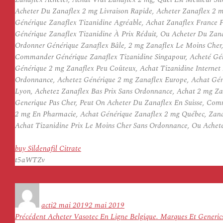
Acheter Du Zanaflex 2 mg Livraison Rapide, Acheter Zanaflex 2 m
Générique Zanaflex Tizanidine Agréable, Achat Zanaflex France P
Générique Zanaflex Tizanidine À Prix Réduit, Ou Acheter Du Zan
Ordonner Générique Zanaflex Bâle, 2 mg Zanaflex Le Moins Cher, 
Commander Générique Zanaflex Tizanidine Singapour, Acheté Géné
Générique 2 mg Zanaflex Peu Coûteux, Achat Tizanidine Internet 
Ordonnance, Achetez Générique 2 mg Zanaflex Europe, Achat Géné
Lyon, Achetez Zanaflex Bas Prix Sans Ordonnance, Achat 2 mg Za
Generique Pas Cher, Peut On Acheter Du Zanaflex En Suisse, Co
2 mg En Pharmacie, Achat Générique Zanaflex 2 mg Québec, Zanaf
Achat Tizanidine Prix Le Moins Cher Sans Ordonnance, Ou Achet
buy Sildenafil Citrate
t5aWTZv
Auteur
Publié
le
acti
2 mai 2019
2 mai 2019
Navigation
Article
Précédent
Acheter Vasotec En Ligne Belgique. Marques Et Generics