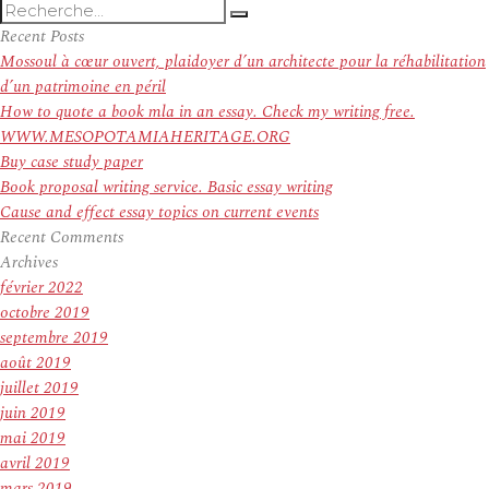
Recherche
Recherche
pour
Recent Posts
:
Mossoul à cœur ouvert, plaidoyer d’un architecte pour la réhabilitation
d’un patrimoine en péril
How to quote a book mla in an essay. Check my writing free.
WWW.MESOPOTAMIAHERITAGE.ORG
Buy case study paper
Book proposal writing service. Basic essay writing
Cause and effect essay topics on current events
Recent Comments
Archives
février 2022
octobre 2019
septembre 2019
août 2019
juillet 2019
juin 2019
mai 2019
avril 2019
mars 2019