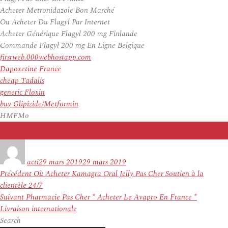
Acheter Metronidazole Bon Marché
Ou Acheter Du Flagyl Par Internet
Acheter Générique Flagyl 200 mg Finlande
Commande Flagyl 200 mg En Ligne Belgique
firsrweb.000webhostapp.com
Dapoxetine France
cheap Tadalis
generic Floxin
buy Glipizide/Metformin
HMFMo
Auteur
Publié
le
acti
29 mars 2019
29 mars 2019
Navigation
Article
Précédent
Où Acheter Kamagra Oral Jelly Pas Cher Soutien à la
de
précédent :
clientèle 24/7
l’article
Article
Suivant
Pharmacie Pas Cher * Acheter Le Avapro En France *
suivant :
Livraison internationale
Search