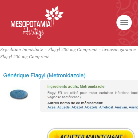
Expédition Immédiate – Flagyl 200 mg Comprimé – livraison garantie
Flagyl 200 mg Comprimé