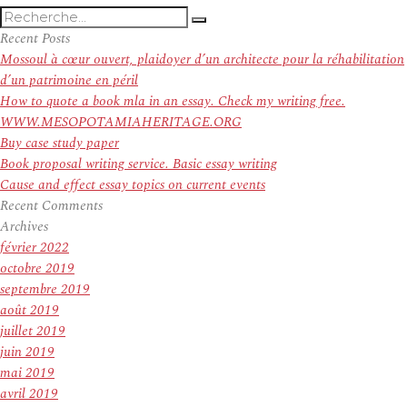
Recherche
Recherche
pour
Recent Posts
:
Mossoul à cœur ouvert, plaidoyer d’un architecte pour la réhabilitation
d’un patrimoine en péril
How to quote a book mla in an essay. Check my writing free.
WWW.MESOPOTAMIAHERITAGE.ORG
Buy case study paper
Book proposal writing service. Basic essay writing
Cause and effect essay topics on current events
Recent Comments
Archives
février 2022
octobre 2019
septembre 2019
août 2019
juillet 2019
juin 2019
mai 2019
avril 2019