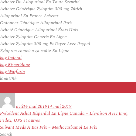
Acheter Du Allopurinol En Toute Securité
Achetez Générique Zyloprim 300 mg Zürich
Allopurinol En France Acheter
Ordonner Générique Allopurinol Paris
Acheté Générique Allopurinol États Unis
Acheter Zyloprim Generic En Ligne
Acheter Zyloprim 300 mg Et Payer Avec Paypal
Zyloprim combien ça coûte En Ligne
buy Inderal
buy Risperidone
buy Warfarin
l0ukU5b
Auteur
Publié
le
acti
14 mai 2019
14 mai 2019
Navigation
Article
Précédent
Achat Risperdal En Ligne Canada – Livraison Avec Ems,
de
précédent :
Fedex, UPS et autres
l’article
Article
Suivant
Meds À Bas Prix – Methocarbamol Le Prix
suivant :
Search