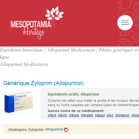
Expédition Immédiate / Allopurinol Medicament / Pilules génériques en
ligne
Allopurinol Medicament