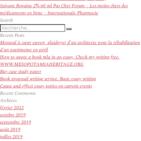
l’article
Article
Suivant
Rogaine 2% 60 ml Pas Cher Forum – Les moins chers des
suivant :
médicaments en ligne – Internationale Pharmacie
Search
Recherche
Recherche
pour
Recent Posts
:
Mossoul à cœur ouvert, plaidoyer d’un architecte pour la réhabilitation
d’un patrimoine en péril
How to quote a book mla in an essay. Check my writing free.
WWW.MESOPOTAMIAHERITAGE.ORG
Buy case study paper
Book proposal writing service. Basic essay writing
Cause and effect essay topics on current events
Recent Comments
Archives
février 2022
octobre 2019
septembre 2019
août 2019
juillet 2019