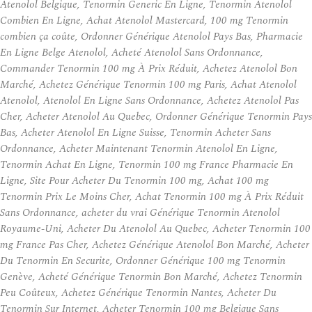
Atenolol Belgique, Tenormin Generic En Ligne, Tenormin Atenolol
Combien En Ligne, Achat Atenolol Mastercard, 100 mg Tenormin
combien ça coûte, Ordonner Générique Atenolol Pays Bas, Pharmacie
En Ligne Belge Atenolol, Acheté Atenolol Sans Ordonnance,
Commander Tenormin 100 mg À Prix Réduit, Achetez Atenolol Bon
Marché, Achetez Générique Tenormin 100 mg Paris, Achat Atenolol
Atenolol, Atenolol En Ligne Sans Ordonnance, Achetez Atenolol Pas
Cher, Acheter Atenolol Au Quebec, Ordonner Générique Tenormin Pays
Bas, Acheter Atenolol En Ligne Suisse, Tenormin Acheter Sans
Ordonnance, Acheter Maintenant Tenormin Atenolol En Ligne,
Tenormin Achat En Ligne, Tenormin 100 mg France Pharmacie En
Ligne, Site Pour Acheter Du Tenormin 100 mg, Achat 100 mg
Tenormin Prix Le Moins Cher, Achat Tenormin 100 mg À Prix Réduit
Sans Ordonnance, acheter du vrai Générique Tenormin Atenolol
Royaume-Uni, Acheter Du Atenolol Au Quebec, Acheter Tenormin 100
mg France Pas Cher, Achetez Générique Atenolol Bon Marché, Acheter
Du Tenormin En Securite, Ordonner Générique 100 mg Tenormin
Genève, Acheté Générique Tenormin Bon Marché, Achetez Tenormin
Peu Coûteux, Achetez Générique Tenormin Nantes, Acheter Du
Tenormin Sur Internet, Acheter Tenormin 100 mg Belgique Sans