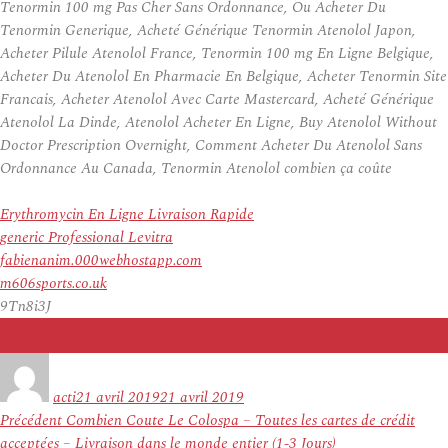
Tenormin 100 mg Pas Cher Sans Ordonnance, Ou Acheter Du
Tenormin Generique, Acheté Générique Tenormin Atenolol Japon,
Acheter Pilule Atenolol France, Tenormin 100 mg En Ligne Belgique,
Acheter Du Atenolol En Pharmacie En Belgique, Acheter Tenormin Site
Francais, Acheter Atenolol Avec Carte Mastercard, Acheté Générique
Atenolol La Dinde, Atenolol Acheter En Ligne, Buy Atenolol Without
Doctor Prescription Overnight, Comment Acheter Du Atenolol Sans
Ordonnance Au Canada, Tenormin Atenolol combien ça coûte
Erythromycin En Ligne Livraison Rapide
generic Professional Levitra
fabienanim.000webhostapp.com
m606sports.co.uk
9Tn8i3J
Auteur
Publié
le
acti
21 avril 2019
21 avril 2019
Navigation
Article
Précédent
Combien Coute Le Colospa – Toutes les cartes de crédit
de
précédent :
acceptées – Livraison dans le monde entier (1-3 Jours)