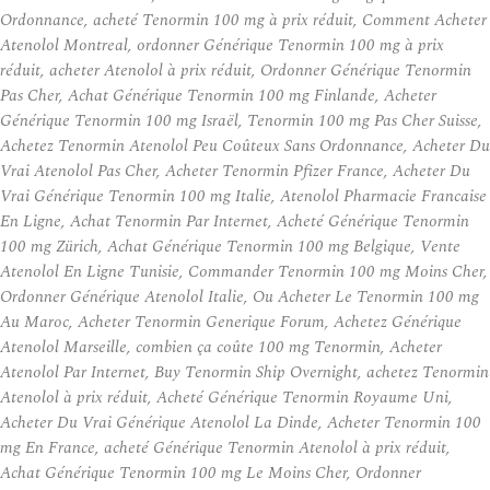
Ordonnance, acheté Tenormin 100 mg à prix réduit, Comment Acheter
Atenolol Montreal, ordonner Générique Tenormin 100 mg à prix
réduit, acheter Atenolol à prix réduit, Ordonner Générique Tenormin
Pas Cher, Achat Générique Tenormin 100 mg Finlande, Acheter
Générique Tenormin 100 mg Israël, Tenormin 100 mg Pas Cher Suisse,
Achetez Tenormin Atenolol Peu Coûteux Sans Ordonnance, Acheter Du
Vrai Atenolol Pas Cher, Acheter Tenormin Pfizer France, Acheter Du
Vrai Générique Tenormin 100 mg Italie, Atenolol Pharmacie Francaise
En Ligne, Achat Tenormin Par Internet, Acheté Générique Tenormin
100 mg Zürich, Achat Générique Tenormin 100 mg Belgique, Vente
Atenolol En Ligne Tunisie, Commander Tenormin 100 mg Moins Cher,
Ordonner Générique Atenolol Italie, Ou Acheter Le Tenormin 100 mg
Au Maroc, Acheter Tenormin Generique Forum, Achetez Générique
Atenolol Marseille, combien ça coûte 100 mg Tenormin, Acheter
Atenolol Par Internet, Buy Tenormin Ship Overnight, achetez Tenormin
Atenolol à prix réduit, Acheté Générique Tenormin Royaume Uni,
Acheter Du Vrai Générique Atenolol La Dinde, Acheter Tenormin 100
mg En France, acheté Générique Tenormin Atenolol à prix réduit,
Achat Générique Tenormin 100 mg Le Moins Cher, Ordonner