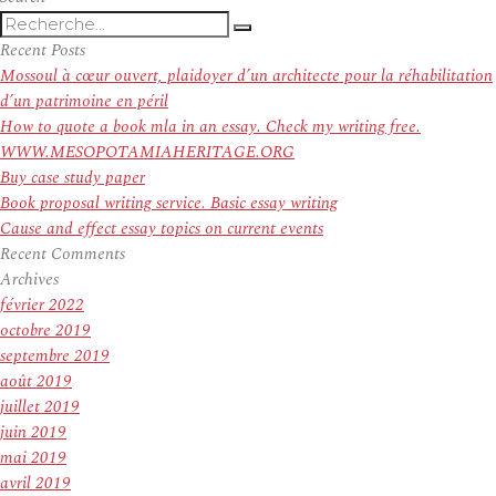
Recherche
Recherche
pour
Recent Posts
:
Mossoul à cœur ouvert, plaidoyer d’un architecte pour la réhabilitation
d’un patrimoine en péril
How to quote a book mla in an essay. Check my writing free.
WWW.MESOPOTAMIAHERITAGE.ORG
Buy case study paper
Book proposal writing service. Basic essay writing
Cause and effect essay topics on current events
Recent Comments
Archives
février 2022
octobre 2019
septembre 2019
août 2019
juillet 2019
juin 2019
mai 2019
avril 2019