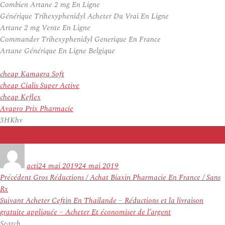
Combien Artane 2 mg En Ligne
Générique Trihexyphenidyl Acheter Du Vrai En Ligne
Artane 2 mg Vente En Ligne
Commander Trihexyphenidyl Generique En France
Artane Générique En Ligne Belgique
cheap Kamagra Soft
cheap Cialis Super Active
cheap Keflex
Avapro Prix Pharmacie
3HKhv
Auteur
Publié
le
acti
24 mai 2019
24 mai 2019
Navigation
Article
Précédent
Gros Réductions / Achat Biaxin Pharmacie En France / Sans
de
précédent :
Rx
l’article
Article
Suivant
Acheter Ceftin En Thailande – Réductions et la livraison
suivant :
gratuite appliquée – Acheter Et économiser de l’argent
Search