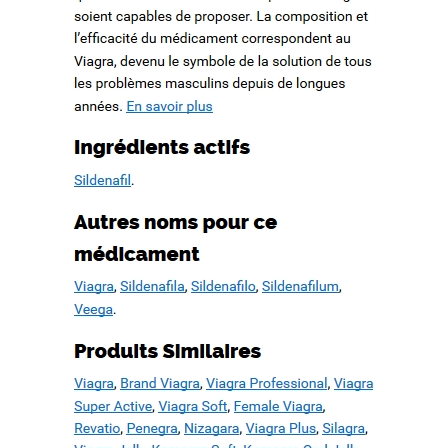
d’un patrimoine en péril
How to quote a book mla in an essay. Check my writing free.
WWW.MESOPOTAMIAHERITAGE.ORG
Buy case study paper
Book proposal writing service. Basic essay writing
Cause and effect essay topics on current events
Recent Comments
Archives
février 2022
octobre 2019
septembre 2019
août 2019
juillet 2019
juin 2019
mai 2019
avril 2019
mars 2019
février 2019
janvier 2019