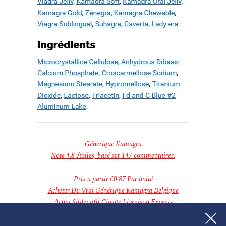
décembre 2018
novembre 2018
Categories
Aucune catégorie
Meta
Connexion
Flux des publications
Flux des commentaires
Site de WordPress-FR
Générique Kamagra
Note
4.8
étoiles, basé sur
147
commentaires.
Prix à partir
€0.87
Par unité
Acheter Du Vrai Générique Kamagra Belgique
Achat Sildenafil Citrate Livraison Express
Achat Générique 100 mg Kamagra Le Moins Cher
Comment Acheter Du Kamagra 100 mg Au Maroc