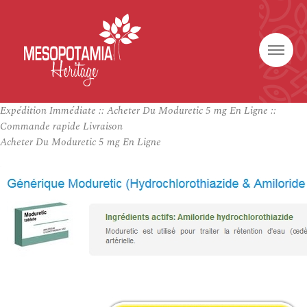
Expédition Immédiate :: Acheter Du Moduretic 5 mg En Ligne ::
Commande rapide Livraison
Acheter Du Moduretic 5 mg En Ligne