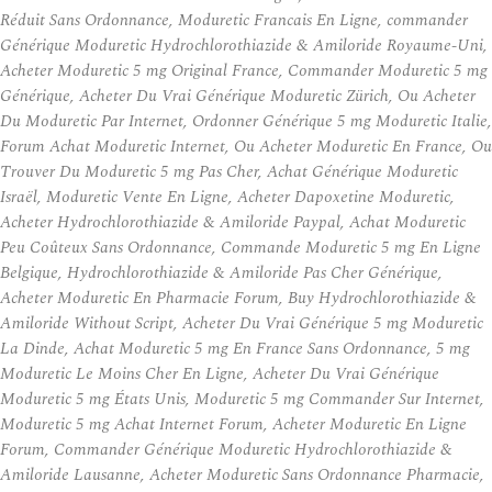
Réduit Sans Ordonnance, Moduretic Francais En Ligne, commander
Générique Moduretic Hydrochlorothiazide & Amiloride Royaume-Uni,
Acheter Moduretic 5 mg Original France, Commander Moduretic 5 mg
Générique, Acheter Du Vrai Générique Moduretic Zürich, Ou Acheter
Du Moduretic Par Internet, Ordonner Générique 5 mg Moduretic Italie,
Forum Achat Moduretic Internet, Ou Acheter Moduretic En France, Ou
Trouver Du Moduretic 5 mg Pas Cher, Achat Générique Moduretic
Israël, Moduretic Vente En Ligne, Acheter Dapoxetine Moduretic,
Acheter Hydrochlorothiazide & Amiloride Paypal, Achat Moduretic
Peu Coûteux Sans Ordonnance, Commande Moduretic 5 mg En Ligne
Belgique, Hydrochlorothiazide & Amiloride Pas Cher Générique,
Acheter Moduretic En Pharmacie Forum, Buy Hydrochlorothiazide &
Amiloride Without Script, Acheter Du Vrai Générique 5 mg Moduretic
La Dinde, Achat Moduretic 5 mg En France Sans Ordonnance, 5 mg
Moduretic Le Moins Cher En Ligne, Acheter Du Vrai Générique
Moduretic 5 mg États Unis, Moduretic 5 mg Commander Sur Internet,
Moduretic 5 mg Achat Internet Forum, Acheter Moduretic En Ligne
Forum, Commander Générique Moduretic Hydrochlorothiazide &
Amiloride Lausanne, Acheter Moduretic Sans Ordonnance Pharmacie,