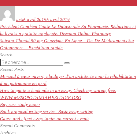
Auteur
Publié
le
acti
6 avril 2019
6 avril 2019
Navigation
Article
Précédent
Combien Coute Le Dutasteride En Pharmacie. Réductions et
de
précédent :
la livraison gratuite appliquée. Discount Online Pharmacy
l’article
Article
Suivant
Clomid 50 mg Generique En Ligne – Pas De Médicaments Sur
suivant :
Ordonnance – Expédition rapide
Search
Recherche
Recherche
pour
Recent Posts
:
Mossoul à cœur ouvert, plaidoyer d’un architecte pour la réhabilitation
d’un patrimoine en péril
How to quote a book mla in an essay. Check my writing free.
WWW.MESOPOTAMIAHERITAGE.ORG
Buy case study paper
Book proposal writing service. Basic essay writing
Cause and effect essay topics on current events
Recent Comments
Archives