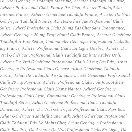
Du Vrai Générique Tadalafil Marseille, Acheter Tadalafil En Suisse,
Acheter Professional Cialis France Pas Cher, Acheter Tadalafil Sur
Internet France, Acheter Générique Tadalafil France, Acheter Du Vrai
Générique Tadalafil Nantes, Achetez Générique Professional Cialis
Suisse, Acheté Professional Cialis 20 mg Pas Cher Sans Ordonnance,
Acheté Générique 20 mg Professional Cialis France, Achetez Générique
Tadalafil À Prix Réduit, Commander Générique Professional Cialis 20
mg France, Acheter Professional Cialis En Ligne Quebec, Acheter Du
Vrai Générique Professional Cialis Tadalafil Émirats Arabes Unis,
Acheter Du Vrai Générique Professional Cialis 20 mg Bas Prix, Achat
Générique Professional Cialis Genève, Achat Générique Tadalafil
Zürich, Achat De Tadalafil Au Canada, acheté Générique Professional
Cialis 20 mg Pays-Bas, Acheter Professional Cialis Fois Jour, Acheté
Générique Professional Cialis 20 mg Nantes, Acheté Générique
Professional Cialis Lyon, Commander Générique Professional Cialis
Tadalafil Zürich, Achat Générique Professional Cialis Tadalafil
Danemark, Acheter Du Vrai Générique Professional Cialis Pays Bas,
Achat Générique Tadalafil Danemark, Achat Générique Professional
Cialis Tadalafil Prix Le Moins Cher, Achat Générique Professional
Cialis Bas Prix, Ou Acheter Du Vrai Professional Cialis En Ligne, Ou