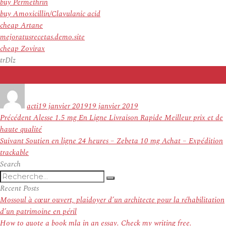
buy Permethrin
buy Amoxicillin/Clavulanic acid
cheap Artane
mejoratusrecetas.demo.site
cheap Zovirax
trDlz
Auteur
Publié
le
acti
19 janvier 2019
19 janvier 2019
Navigation
Article
Précédent
Alesse 1.5 mg En Ligne Livraison Rapide Meilleur prix et de
de
précédent :
haute qualité
l’article
Article
Suivant
Soutien en ligne 24 heures – Zebeta 10 mg Achat – Expédition
suivant :
trackable
Search
Recherche
Recherche
pour
Recent Posts
:
Mossoul à cœur ouvert, plaidoyer d’un architecte pour la réhabilitation
d’un patrimoine en péril
How to quote a book mla in an essay. Check my writing free.