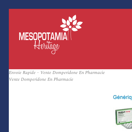
Envoie Rapide – Vente Domperidone En Pharmacie
Vente Domperidone En Pharmacie