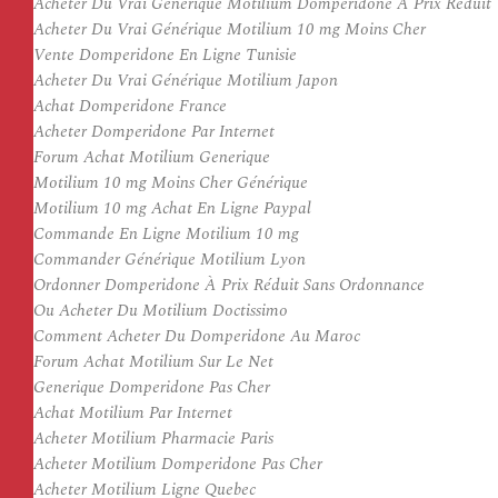
Acheter Du Vrai Générique Motilium Domperidone À Prix Réduit
Acheter Du Vrai Générique Motilium 10 mg Moins Cher
Vente Domperidone En Ligne Tunisie
Acheter Du Vrai Générique Motilium Japon
Achat Domperidone France
Acheter Domperidone Par Internet
Forum Achat Motilium Generique
Motilium 10 mg Moins Cher Générique
Motilium 10 mg Achat En Ligne Paypal
Commande En Ligne Motilium 10 mg
Commander Générique Motilium Lyon
Ordonner Domperidone À Prix Réduit Sans Ordonnance
Ou Acheter Du Motilium Doctissimo
Comment Acheter Du Domperidone Au Maroc
Forum Achat Motilium Sur Le Net
Generique Domperidone Pas Cher
Achat Motilium Par Internet
Acheter Motilium Pharmacie Paris
Acheter Motilium Domperidone Pas Cher
Acheter Motilium Ligne Quebec