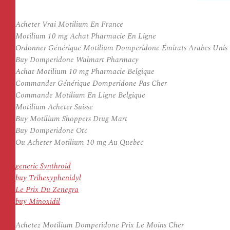
Acheter Vrai Motilium En France
Motilium 10 mg Achat Pharmacie En Ligne
Ordonner Générique Motilium Domperidone Émirats Arabes Unis
Buy Domperidone Walmart Pharmacy
Achat Motilium 10 mg Pharmacie Belgique
Commander Générique Domperidone Pas Cher
Commande Motilium En Ligne Belgique
Motilium Acheter Suisse
Buy Motilium Shoppers Drug Mart
Buy Domperidone Otc
Ou Acheter Motilium 10 mg Au Quebec
generic Synthroid
buy Trihexyphenidyl
Le Prix Du Zenegra
buy Minoxidil
Achetez Motilium Domperidone Prix Le Moins Cher