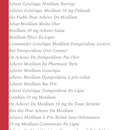
Acheté Générique Motilium Norvège
Achetez Générique Motilium 10 mg Finlande
Site Fiable Pour Acheter Du Motilium
Achat Motilium Moins Cher
Motilium 10 mg Acheter Suisse
Motilium Pfizer En Ligne
Commander Générique Motilium Domperidone Genève
Buy Domperidone Over Counter
Ou Acheter Du Domperidone Pas Cher
Acheter Motilium En Pharmacie Paris
Acheter Motilium Generique
achetez Motilium Domperidone à prix réduit
Acheter Motilium Bas Prix
Acheté Générique Domperidone En Ligne
Combien 10 mg Motilium
Ou Acheter Du Motilium 10 mg En Toute Sécurité
Bon Site Pour Acheter Du Motilium
Achetez Motilium À Prix Réduit Sans Ordonnance
10 mg Motilium Commander En Ligne