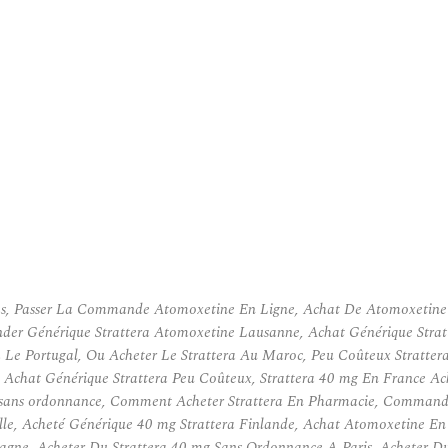
-Bas, Passer La Commande Atomoxetine En Ligne, Achat De Atomoxetine 
r Générique Strattera Atomoxetine Lausanne, Achat Générique Stratte
a Le Portugal, Ou Acheter Le Strattera Au Maroc, Peu Coûteux Stratter
Achat Générique Strattera Peu Coûteux, Strattera 40 mg En France Ac
 sans ordonnance, Comment Acheter Strattera En Pharmacie, Commander
ille, Acheté Générique 40 mg Strattera Finlande, Achat Atomoxetine En
gne, Acheter Du Strattera 40 mg Sans Ordonnance A Paris, Acheter Du 