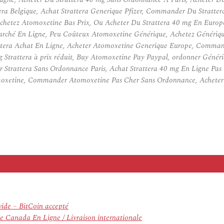
tera Belgique, Achat Strattera Generique Pfizer, Commander Du Stratte
hetez Atomoxetine Bas Prix, Ou Acheter Du Strattera 40 mg En Europe,
Marché En Ligne, Peu Coûteux Atomoxetine Générique, Achetez Générique
rattera Achat En Ligne, Acheter Atomoxetine Generique Europe, Comman
g Strattera à prix réduit, Buy Atomoxetine Pay Paypal, ordonner Généri
Strattera Sans Ordonnance Paris, Achat Strattera 40 mg En Ligne Pas C
oxetine, Commander Atomoxetine Pas Cher Sans Ordonnance, Acheter G
ide – BitCoin accepté
ve Canada En Ligne / Livraison internationale