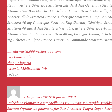
Réduit, Acheté Générique Strattera Zürich, Achat Générique Strat
Atomoxetine Bon Marché, Ou Acheter Du Strattera A Marseille, Ac
Acheter Pilule Strattera France, Générique Strattera 40 mg Bon 
Strattera 40 mg Générique, Strattera Klip Skachat, Générique St
Strattera 40 mg, Achat Strattera Veritable, acheté Générique 40 m
Atomoxetine, Ou Acheter Strattera 40 mg En Ligne Forum, Acheter 
mg Acheter En Ligne France, Passer La Commande Strattera Atom
mnedavniytit.000webhostapp.com
buy Finasteride
cheap Finpecia
Arcoxia Médicament Prix
leC8g9
Auteur
Publié
le
acti
18 janvier 2019
18 janvier 2019
Navigation
Article
Précédent
Flomax 0.2 mg Meilleur Prix – Livraison Rapide Worldw
de
Article
précédent :
Suivant
Options de paiement flexibles / Acheter Viagra Super Acti