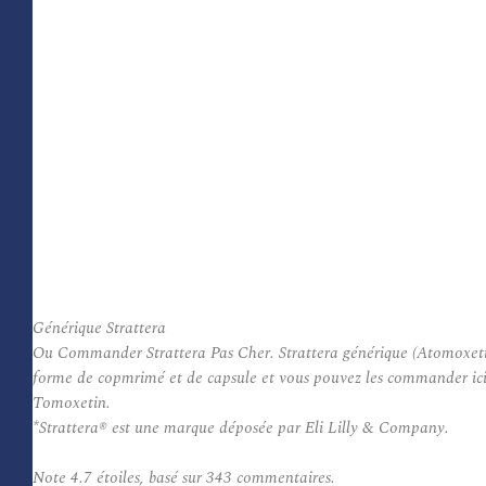
Générique Strattera
Ou Commander Strattera Pas Cher. Strattera générique (Atomoxetine)
forme de copmrimé et de capsule et vous pouvez les commander ici a
Tomoxetin.
*Strattera® est une marque déposée par Eli Lilly & Company.
Note
4.7
étoiles, basé sur
343
commentaires.