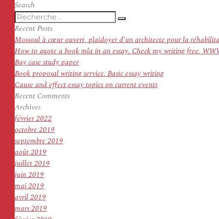
l’article
suivant :
Search
Recherche
Recherche
pour
Recent Posts
:
Mossoul à cœur ouvert, plaidoyer d’un architecte pour la réhabilit
How to quote a book mla in an essay. Check my writing f
Buy case study paper
Book proposal writing service. Basic essay writing
Cause and effect essay topics on current events
Recent Comments
Archives
février 2022
octobre 2019
septembre 2019
août 2019
juillet 2019
juin 2019
mai 2019
avril 2019
mars 2019