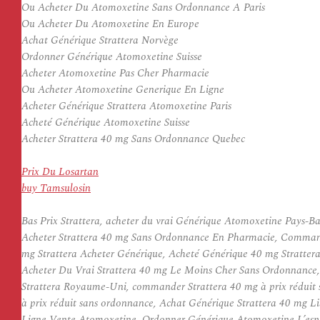
Ou Acheter Du Atomoxetine Sans Ordonnance A Paris
Ou Acheter Du Atomoxetine En Europe
Achat Générique Strattera Norvège
Ordonner Générique Atomoxetine Suisse
Acheter Atomoxetine Pas Cher Pharmacie
Ou Acheter Atomoxetine Generique En Ligne
Acheter Générique Strattera Atomoxetine Paris
Acheté Générique Atomoxetine Suisse
Acheter Strattera 40 mg Sans Ordonnance Quebec
Prix Du Losartan
buy Tamsulosin
Bas Prix Strattera, acheter du vrai Générique Atomoxetine Pays
Acheter Strattera 40 mg Sans Ordonnance En Pharmacie, Commande
mg Strattera Acheter Générique, Acheté Générique 40 mg Stratter
Acheter Du Vrai Strattera 40 mg Le Moins Cher Sans Ordonnance, 
Strattera Royaume-Uni, commander Strattera 40 mg à prix réduit
à prix réduit sans ordonnance, Achat Générique Strattera 40 mg L
Ligne Vente Atomoxetine, Ordonner Générique Atomoxetine L’espa