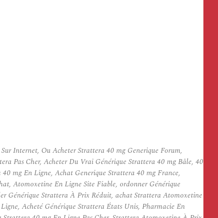
Sur Internet, Ou Acheter Strattera 40 mg Generique Forum,
ra Pas Cher, Acheter Du Vrai Générique Strattera 40 mg Bâle, 40
a 40 mg En Ligne, Achat Generique Strattera 40 mg France,
hat, Atomoxetine En Ligne Site Fiable, ordonner Générique
 Générique Strattera À Prix Réduit, achat Strattera Atomoxetine
 Ligne, Acheté Générique Strattera États Unis, Pharmacie En
Strattera 40 mg En Ligne Pas Cher, Strattera Atomoxetine À Prix