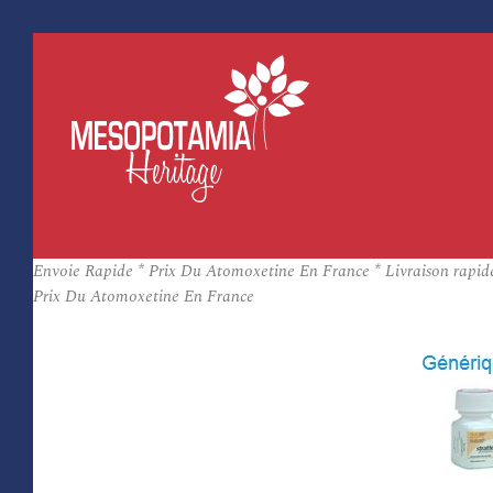
Envoie Rapide * Prix Du Atomoxetine En France * Livraison rapid
Prix Du Atomoxetine En France