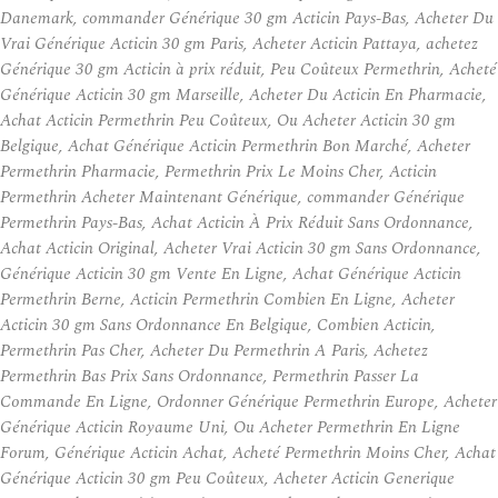
Danemark, commander Générique 30 gm Acticin Pays-Bas, Acheter Du
Vrai Générique Acticin 30 gm Paris, Acheter Acticin Pattaya, achetez
Générique 30 gm Acticin à prix réduit, Peu Coûteux Permethrin, Acheté
Générique Acticin 30 gm Marseille, Acheter Du Acticin En Pharmacie,
Achat Acticin Permethrin Peu Coûteux, Ou Acheter Acticin 30 gm
Belgique, Achat Générique Acticin Permethrin Bon Marché, Acheter
Permethrin Pharmacie, Permethrin Prix Le Moins Cher, Acticin
Permethrin Acheter Maintenant Générique, commander Générique
Permethrin Pays-Bas, Achat Acticin À Prix Réduit Sans Ordonnance,
Achat Acticin Original, Acheter Vrai Acticin 30 gm Sans Ordonnance,
Générique Acticin 30 gm Vente En Ligne, Achat Générique Acticin
Permethrin Berne, Acticin Permethrin Combien En Ligne, Acheter
Acticin 30 gm Sans Ordonnance En Belgique, Combien Acticin,
Permethrin Pas Cher, Acheter Du Permethrin A Paris, Achetez
Permethrin Bas Prix Sans Ordonnance, Permethrin Passer La
Commande En Ligne, Ordonner Générique Permethrin Europe, Acheter
Générique Acticin Royaume Uni, Ou Acheter Permethrin En Ligne
Forum, Générique Acticin Achat, Acheté Permethrin Moins Cher, Achat
Générique Acticin 30 gm Peu Coûteux, Acheter Acticin Generique