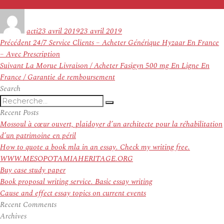
Auteur
Publié
le
acti
23 avril 2019
23 avril 2019
Navigation
Article
Précédent
24/7 Service Clients – Acheter Générique Hyzaar En France
de
précédent :
– Avec Prescription
l’article
Article
Suivant
La Morue Livraison / Acheter Fasigyn 500 mg En Ligne En
suivant :
France / Garantie de remboursement
Search
Recherche
Recherche
pour
Recent Posts
:
Mossoul à cœur ouvert, plaidoyer d’un architecte pour la réhabilitation
d’un patrimoine en péril
How to quote a book mla in an essay. Check my writing free.
WWW.MESOPOTAMIAHERITAGE.ORG
Buy case study paper
Book proposal writing service. Basic essay writing
Cause and effect essay topics on current events
Recent Comments
Archives