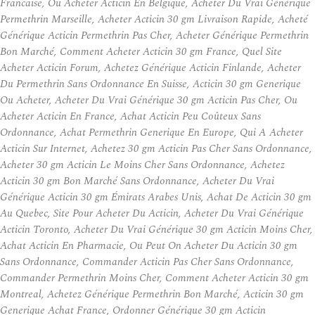
Francaise, Ou Acheter Acticin En Belgique, Acheter Du Vrai Générique
Permethrin Marseille, Acheter Acticin 30 gm Livraison Rapide, Acheté
Générique Acticin Permethrin Pas Cher, Acheter Générique Permethrin
Bon Marché, Comment Acheter Acticin 30 gm France, Quel Site
Acheter Acticin Forum, Achetez Générique Acticin Finlande, Acheter
Du Permethrin Sans Ordonnance En Suisse, Acticin 30 gm Generique
Ou Acheter, Acheter Du Vrai Générique 30 gm Acticin Pas Cher, Ou
Acheter Acticin En France, Achat Acticin Peu Coûteux Sans
Ordonnance, Achat Permethrin Generique En Europe, Qui A Acheter
Acticin Sur Internet, Achetez 30 gm Acticin Pas Cher Sans Ordonnance,
Acheter 30 gm Acticin Le Moins Cher Sans Ordonnance, Achetez
Acticin 30 gm Bon Marché Sans Ordonnance, Acheter Du Vrai
Générique Acticin 30 gm Émirats Arabes Unis, Achat De Acticin 30 gm
Au Quebec, Site Pour Acheter Du Acticin, Acheter Du Vrai Générique
Acticin Toronto, Acheter Du Vrai Générique 30 gm Acticin Moins Cher,
Achat Acticin En Pharmacie, Ou Peut On Acheter Du Acticin 30 gm
Sans Ordonnance, Commander Acticin Pas Cher Sans Ordonnance,
Commander Permethrin Moins Cher, Comment Acheter Acticin 30 gm
Montreal, Achetez Générique Permethrin Bon Marché, Acticin 30 gm
Generique Achat France, Ordonner Générique 30 gm Acticin