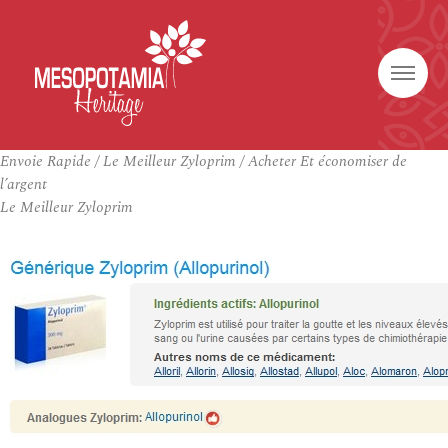
Envoie Rapide / Le Meilleur Zyloprim / Acheter Et économiser de
l’argent
Le Meilleur Zyloprim