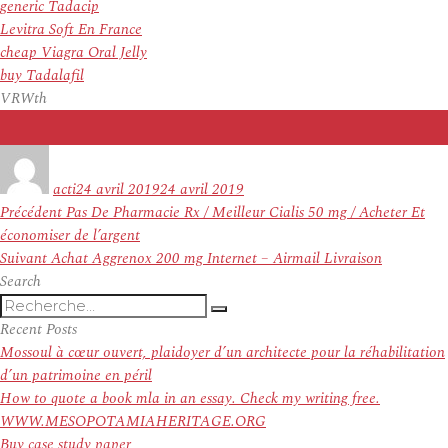
generic Tadacip
Levitra Soft En France
cheap Viagra Oral Jelly
buy Tadalafil
VRWth
Auteur
Publié
le
acti
24 avril 2019
24 avril 2019
Navigation
Article
Précédent
Pas De Pharmacie Rx / Meilleur Cialis 50 mg / Acheter Et
de
précédent :
économiser de l’argent
l’article
Article
Suivant
Achat Aggrenox 200 mg Internet – Airmail Livraison
suivant :
Search
Recherche
Recherche
pour
Recent Posts
:
Mossoul à cœur ouvert, plaidoyer d’un architecte pour la réhabilitation
d’un patrimoine en péril
How to quote a book mla in an essay. Check my writing free.
WWW.MESOPOTAMIAHERITAGE.ORG
Buy case study paper