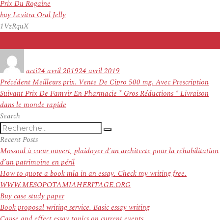
Prix Du Rogaine
buy Levitra Oral Jelly
1VzRquX
Auteur
Publié
le
acti
24 avril 2019
24 avril 2019
Navigation
Article
Précédent
Meilleurs prix. Vente De Cipro 500 mg. Avec Prescription
de
Article
précédent :
Suivant
Prix De Famvir En Pharmacie * Gros Réductions * Livraison
l’article
suivant :
dans le monde rapide
Search
Recherche
Recherche
pour
Recent Posts
:
Mossoul à cœur ouvert, plaidoyer d’un architecte pour la réhabilitation
d’un patrimoine en péril
How to quote a book mla in an essay. Check my writing free.
WWW.MESOPOTAMIAHERITAGE.ORG
Buy case study paper
Book proposal writing service. Basic essay writing
Cause and effect essay topics on current events