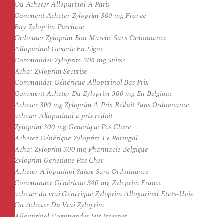
Ou Acheter Allopurinol A Paris
Comment Acheter Zyloprim 300 mg France
Buy Zyloprim Purchase
Ordonner Zyloprim Bon Marché Sans Ordonnance
Allopurinol Generic En Ligne
Commander Zyloprim 300 mg Suisse
Achat Zyloprim Securise
Commander Générique Allopurinol Bas Prix
Comment Acheter Du Zyloprim 300 mg En Belgique
Acheter 300 mg Zyloprim À Prix Réduit Sans Ordonnance
acheter Allopurinol à prix réduit
Zyloprim 300 mg Generique Pas Chere
Achetez Générique Zyloprim Le Portugal
Achat Zyloprim 300 mg Pharmacie Belgique
Zyloprim Generique Pas Cher
Acheter Allopurinol Suisse Sans Ordonnance
Commander Générique 300 mg Zyloprim France
acheter du vrai Générique Zyloprim Allopurinol États-Unis
Ou Acheter Du Vrai Zyloprim
Allopurinol Commander Sur Internet