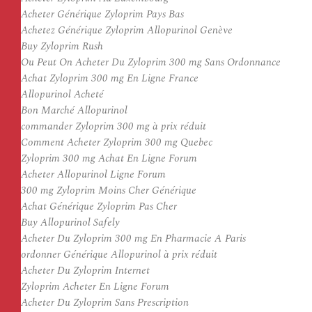
Acheter Générique Zyloprim Pays Bas
Achetez Générique Zyloprim Allopurinol Genève
Buy Zyloprim Rush
Ou Peut On Acheter Du Zyloprim 300 mg Sans Ordonnance
Achat Zyloprim 300 mg En Ligne France
Allopurinol Acheté
Bon Marché Allopurinol
commander Zyloprim 300 mg à prix réduit
Comment Acheter Zyloprim 300 mg Quebec
Zyloprim 300 mg Achat En Ligne Forum
Acheter Allopurinol Ligne Forum
300 mg Zyloprim Moins Cher Générique
Achat Générique Zyloprim Pas Cher
Buy Allopurinol Safely
Acheter Du Zyloprim 300 mg En Pharmacie A Paris
ordonner Générique Allopurinol à prix réduit
Acheter Du Zyloprim Internet
Zyloprim Acheter En Ligne Forum
Acheter Du Zyloprim Sans Prescription