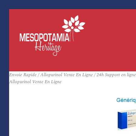
Envoie Rapide / Allopurinol Vente En Ligne / 24h Support en ligne
Allopurinol Vente En Ligne