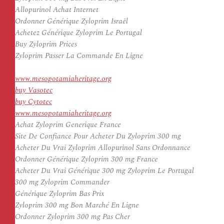
Allopurinol Achat Internet
Ordonner Générique Zyloprim Israël
Achetez Générique Zyloprim Le Portugal
Buy Zyloprim Prices
Zyloprim Passer La Commande En Ligne
www.mesopotamiaheritage.org
buy Vasotec
buy Cytotec
www.mesopotamiaheritage.org
Achat Zyloprim Generique France
Site De Confiance Pour Acheter Du Zyloprim 300 mg
Acheter Du Vrai Zyloprim Allopurinol Sans Ordonnance
Ordonner Générique Zyloprim 300 mg France
Acheter Du Vrai Générique 300 mg Zyloprim Le Portugal
300 mg Zyloprim Commander
Générique Zyloprim Bas Prix
Zyloprim 300 mg Bon Marché En Ligne
Ordonner Zyloprim 300 mg Pas Cher