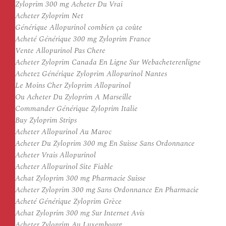
Zyloprim 300 mg Acheter Du Vrai
Acheter Zyloprim Net
Générique Allopurinol combien ça coûte
Acheté Générique 300 mg Zyloprim France
Vente Allopurinol Pas Chere
Acheter Zyloprim Canada En Ligne Sur Webacheterenligne
Achetez Générique Zyloprim Allopurinol Nantes
Le Moins Cher Zyloprim Allopurinol
Ou Acheter Du Zyloprim A Marseille
Commander Générique Zyloprim Italie
Buy Zyloprim Strips
Acheter Allopurinol Au Maroc
Acheter Du Zyloprim 300 mg En Suisse Sans Ordonnance
Acheter Vrais Allopurinol
Acheter Allopurinol Site Fiable
Achat Zyloprim 300 mg Pharmacie Suisse
Acheter Zyloprim 300 mg Sans Ordonnance En Pharmacie
Acheté Générique Zyloprim Grèce
Achat Zyloprim 300 mg Sur Internet Avis
Acheter Zyloprim Au Luxembourg