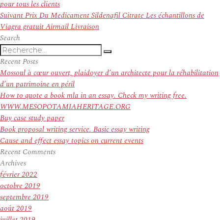
de
précédent :
pour tous les clients
l’article
Article
Suivant
Prix Du Medicament Sildenafil Citrate Les échantillons de
suivant :
Viagra gratuit Airmail Livraison
Search
Recherche
Recherche
pour
Recent Posts
:
Mossoul à cœur ouvert, plaidoyer d’un architecte pour la réhabilitation
d’un patrimoine en péril
How to quote a book mla in an essay. Check my writing free.
WWW.MESOPOTAMIAHERITAGE.ORG
Buy case study paper
Book proposal writing service. Basic essay writing
Cause and effect essay topics on current events
Recent Comments
Archives
février 2022
octobre 2019
septembre 2019
août 2019
juillet 2019