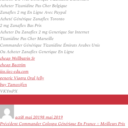
Acheter Tizanidine Pas Cher Belgique
Zanaflex 2 mg En Ligne Avec Paypal
Acheté Générique Zanaflex Toronto
2 mg Zanaflex Bas Prix
Acheter Du Zanaflex 2 mg Generique Sur Internet
Tizanidine Pas Cher Marseille
Commander Générique Tizanidine Émirats Arabes Unis
Ou Acheter Zanaflex Generique En Ligne
cheap Wellbutrin Sr
cheap Bactrim
iiss.iiec-edu.com
generic Viagra Oral Jelly
buy Tamoxifen
VKYmPX
Auteur
Publié
le
acti
8 mai 2019
8 mai 2019
Navigation
Article
Précédent
Commander Colospa Générique En France :: Meilleurs Prix