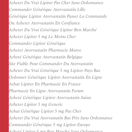
Acheter Du Vrai Lipitor Pas Cher Sans Ordonnance
Commander Générique Atorvastatin Lille
Générique Lipitor Atorvastatin Passer La Commande
Ou Acheter Atorvastatin En Confiance
Acheter Du Vrai Générique Lipitor Bon Marché
Acheter Lipitor 5 mg Le Moins Cher
Commander Lipitor Générique
Acheter Atorvastatin Pharmacie Maroc
Acheté Générique Atorvastatin Belgique
Site Fiable Pour Commander Du Atorvastatin
Acheter Du Vrai Générique 5 mg Lipitor Pays Bas
Ordonner Générique Lipitor Atorvastatin En Ligne
Achat Lipitor En Pharmacie En France
Pharmacie En Ligne Atorvastatin Forum
Acheté Générique Lipitor Atorvastatin Suisse
Acheter Lipitor 5 mg Generic
Achat Générique Lipitor 5 mg Pas Cher
Acheter Du Vrai Atorvastatin Bas Prix Sans Ordonnance
Commander Générique 5 mg Lipitor Europe
Acheté Lipitor 5 mg Bon Marché Sans Ordonnance