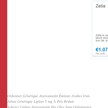
Ordonner Générique Atorvastatin Émirats Arabes Unis
Achat Générique Lipitor 5 mg À Prix Réduit
Achetez Lipitor Atorvastatin Pas Cher Sans Ordonnance