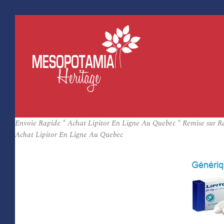
Envoie Rapide * Achat Lipitor En Ligne Au Quebec * Remise sur R
Achat Lipitor En Ligne Au Quebec