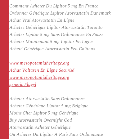
Comment Acheter Du Lipitor 5 mg En France
Ordonner Générique Lipitor Atorvastatin Danemark
Achat Vrai Atorvastatin En Ligne
Achetez Générique Lipitor Atorvastatin Toronto
Acheter Lipitor 5 mg Sans Ordonnance En Suisse
Acheter Maintenant 5 mg Lipitor En Ligne
Acheté Générique Atorvastatin Peu Coûteux
www.mesopotamiaheritage.org
Achat Voltaren En Ligne Securisé
www.mesopotamiaheritage.org
generic Flagyl
Acheter Atorvastatin Sans Ordonnance
Acheter Générique Lipitor 5 mg Belgique
Moins Cher Lipitor 5 mg Générique
Buy Atorvastatin Overnight Cod
Atorvastatin Acheter Générique
Ou Acheter Du Lipitor A Paris Sans Ordonnance