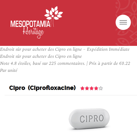
Endroit sûr pour acheter des Cipro en ligne – Expédition Immédiate
Endroit sûr pour acheter des Cipro en ligne
Note
4.8
étoiles, basé sur
225
commentaires.
|
Prix à partir de
€0.22
Par unité