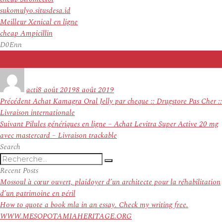
sukomulyo.situsdesa.id
Meilleur Xenical en ligne
cheap Ampicillin
D0Enn
Auteur
Publié
le
acti
8 août 2019
8 août 2019
Navigation
Article
Précédent
Achat Kamagra Oral Jelly par cheque :: Drugstore Pas Cher ::
de
précédent :
Livraison internationale
l’article
Article
Suivant
Pilules génériques en ligne – Achat Levitra Super Active 20 mg
suivant :
avec mastercard – Livraison trackable
Search
Recherche
Recherche
pour
Recent Posts
:
Mossoul à cœur ouvert, plaidoyer d’un architecte pour la réhabilitation
d’un patrimoine en péril
How to quote a book mla in an essay. Check my writing free.
WWW.MESOPOTAMIAHERITAGE.ORG