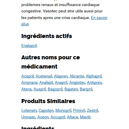
ation d’un patrimoine en péril
ree. WWW.MESOPOTAMIAHERITAGE.ORG