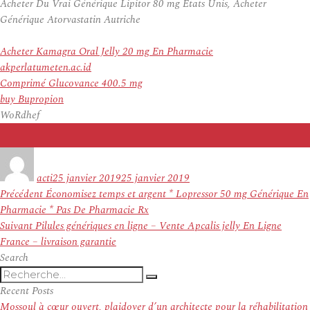
Acheter Du Vrai Générique Lipitor 80 mg États Unis, Acheter
Générique Atorvastatin Autriche
Acheter Kamagra Oral Jelly 20 mg En Pharmacie
akperlatumeten.ac.id
Comprimé Glucovance 400.5 mg
buy Bupropion
WoRdhef
Auteur
Publié
le
acti
25 janvier 2019
25 janvier 2019
Navigation
Article
Précédent
Économisez temps et argent * Lopressor 50 mg Générique En
de
précédent :
Pharmacie * Pas De Pharmacie Rx
l’article
Article
Suivant
Pilules génériques en ligne – Vente Apcalis jelly En Ligne
suivant :
France – livraison garantie
Search
Recherche
Recherche
pour
Recent Posts
:
Mossoul à cœur ouvert, plaidoyer d’un architecte pour la réhabilitation