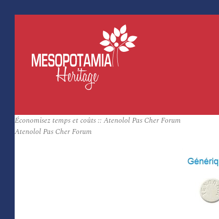
Économisez temps et coûts :: Atenolol Pas Cher Forum
Atenolol Pas Cher Forum