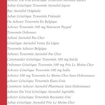
Acheter Du Vrai Générique Tenormin Atenolol Zürich
Achat Générique Tenormin Atenolol Japon
Buy Atenolol Originale
Achat Générique Tenormin Finlande
Ou Acheter Tenormin En Belgique
Acheter Tenormin 100 mg Paiement Paypal
Tenormin Ordonner
Acheté Atenolol Pas Cher
Générique Atenolol Vente En Ligne
Tenormin Acheter Belgique
Achetez Tenormin Atenolol Pas Cher
Commander Générique Tenormin 100 mg Suède
Ordonner Générique Tenormin 100 mg Prix Le Moins Cher
Achetez Générique Tenormin 100 mg Italie
Achetez 100 mg Tenormin Le Moins Cher Sans Ordonnance
acheter Générique Tenormin États-Unis
Comment Acheter Atenolol Pharmacie Sans Ordonnance
Acheter Du Vrai Générique Atenolol Agréable
acheter Générique Tenormin Royaume-Uni
Achat Générique Atenolol Prix Le Moins Cher