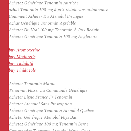
Achetez Générique Tenormin Autriche
achat Tenormin 100 mg à prix réduit sans ordonnance
Comment Acheter Du Atenolol En Ligne
Achat Générique Tenormin Agréable
Acheter Du Vrai 100 mg Tenormin À Prix Réduit
Achetez Générique Tenormin 100 mg Angleterre
buy Atomoxetine
buy Moduretic
buy Tadalafil
buy Tinidazole
Acheter Tenormin Maroc
Tenormin Passer La Commande Générique
Acheter Ligne France Fr Tenormin
Acheter Atenolol Sans Prescription
Achetez Générique Tenormin Atenolol Québec
Acheter Générique Atenolol Pays Bas
Achetez Générique 100 mg Tenormin Berne
Commander Tenormin Atenolol Moins Cher