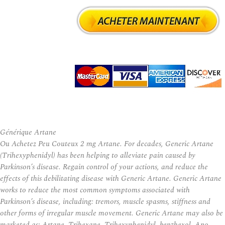
Générique Artane
Ou Achetez Peu Couteux 2 mg Artane. For decades, Generic Artane
(Trihexyphenidyl) has been helping to alleviate pain caused by
Parkinson’s disease. Regain control of your actions, and reduce the
effects of this debilitating disease with Generic Artane. Generic Artane
works to reduce the most common symptoms associated with
Parkinson’s disease, including: tremors, muscle spasms, stiffness and
other forms of irregular muscle movement. Generic Artane may also be
marketed as: Artane, Trihexane, Trihexyphenidyl, benzhexol, Apo-