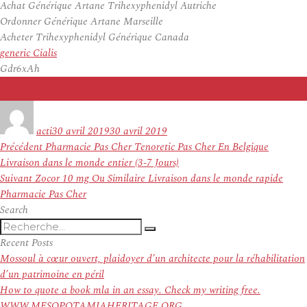
Achat Générique Artane Trihexyphenidyl Autriche
Ordonner Générique Artane Marseille
Acheter Trihexyphenidyl Générique Canada
generic Cialis
Gdr6xAh
Auteur
Publié
le
acti
30 avril 2019
30 avril 2019
Navigation
Article
Précédent
Pharmacie Pas Cher Tenoretic Pas Cher En Belgique
de
précédent :
Livraison dans le monde entier (3-7 Jours)
l’article
Article
Suivant
Zocor 10 mg Ou Similaire Livraison dans le monde rapide
suivant :
Pharmacie Pas Cher
Search
Recherche
Recherche
pour
Recent Posts
:
Mossoul à cœur ouvert, plaidoyer d’un architecte pour la réhabilitation
d’un patrimoine en péril
How to quote a book mla in an essay. Check my writing free.
WWW.MESOPOTAMIAHERITAGE.ORG