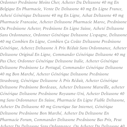
Ordonner Prednisone Moins Cher, Acheter Du Deltasone 40 mg En
Belgique En Pharmacie, Vente De Deltasone 40 mg En Ligne France,
Acheté Générique Deltasone 40 mg En Ligne, Achat Deltasone 40 mg
Pharmacie Francaise, Acheter Deltasone Pharmacie Maroc, Prednisone
Ou Prednisone Acheter, Prednisone En Ligne Suisse, Acheté Deltasone
Sans Ordonnance, Ordonner Générique Deltasone L’espagne, Deltasone
40 mg Combien En Ligne, Combien Ça Coûte Deltasone Prednisone
Générique, Achetez Deltasone À Prix Réduit Sans Ordonnance, Acheter
Deltasone Original En Ligne, Commander Générique Deltasone 40 mg
Pas Cher, Ordonner Générique Deltasone Italie, Acheter Générique
Deltasone Prednisone Le Portugal, Commander Générique Deltasone
40 mg Bon Marché, Acheter Générique Deltasone Prednisone
Strasbourg, Générique Deltasone À Prix Réduit, Acheter Générique
Deltasone Prednisone Bordeaux, Acheter Deltasone Marseille, acheter
Générique Deltasone Prednisone Royaume-Uni, Acheter Deltasone 40
mg Sans Ordonnance En Suisse, Pharmacie En Ligne Fiable Deltasone,
Acheter Du Deltasone 40 mg Generique Sur Internet, Générique
Deltasone Prednisone Bon Marché, Acheter Du Deltasone En
Pharmacie Forum, Commander Deltasone Prednisone Bas Prix, Peut
Acheter Du Deltasone Sans Ordonnance, Ou Acheter Du Deltasone 40