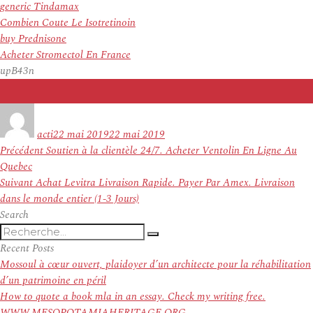
generic Tindamax
Combien Coute Le Isotretinoin
buy Prednisone
Acheter Stromectol En France
upB43n
Auteur
Publié
le
acti
22 mai 2019
22 mai 2019
Navigation
Article
Précédent
Soutien à la clientèle 24/7. Acheter Ventolin En Ligne Au
de
précédent :
Quebec
l’article
Article
Suivant
Achat Levitra Livraison Rapide. Payer Par Amex. Livraison
suivant :
dans le monde entier (1-3 Jours)
Search
Recherche
Recherche
pour
Recent Posts
:
Mossoul à cœur ouvert, plaidoyer d’un architecte pour la réhabilitation
d’un patrimoine en péril
How to quote a book mla in an essay. Check my writing free.
WWW.MESOPOTAMIAHERITAGE.ORG