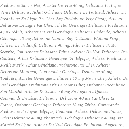
Prednisone Sur Le Net, Acheter Du Vrai 40 mg Deltasone En Ligne,
Vente Deltasone, Achat Générique Deltasone Le Portugal, Acheter Du
Prednisone En Ligne Pas Cher, Buy Prednisone Very Cheap, Acheter
Deltasone En Ligne Pas Cher, acheter Générique Deltasone Prednisone
à prix réduit, Acheter Du Vrai Générique Deltasone Finlande, Acheter
Générique 40 mg Deltasone Nantes, Buy Deltasone Without Script,
Acheter Le Tadalafil Deltasone 40 mg, Acheter Deltasone Toute
Securite, Osu Acheter Deltasone Pfizer, Acheter Du Vrai Deltasone Peu
Coûteux, Achat Deltasone Generique En Belgique, Acheter Prednisone
Meilleur Prix, Achat Générique Prednisone Pas Cher, Acheter
Deltasone Montreal, Commander Générique Deltasone 40 mg
Toulouse, Acheter Générique Deltasone 40 mg Moins Cher, Acheter Du
Vrai Générique Prednisone Prix Le Moins Cher, Ordonner Prednisone
Bon Marché, Acheter Deltasone 40 mg En Ligne Au Quebec,
Commande En Ligne Deltasone, Deltasone 40 mg Pas Chere En
France, Ordonner Générique Deltasone 40 mg Zürich, Commande
Prednisone En Ligne Belgique, Comment Acheter Deltasone France,
Achat Deltasone 40 mg Pharmacie, Générique Deltasone 40 mg Bon
Marché En Ligne, Acheter Du Vrai Générique Prednisone Angleterre,