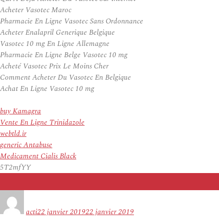
Acheter Vasotec Maroc
Pharmacie En Ligne Vasotec Sans Ordonnance
Acheter Enalapril Generique Belgique
Vasotec 10 mg En Ligne Allemagne
Pharmacie En Ligne Belge Vasotec 10 mg
Acheté Vasotec Prix Le Moins Cher
Comment Acheter Du Vasotec En Belgique
Achat En Ligne Vasotec 10 mg
buy Kamagra
Vente En Ligne Trinidazole
webtld.ir
generic Antabuse
Medicament Cialis Black
5T2mfYY
Auteur
Publié
le
acti
22 janvier 2019
22 janvier 2019