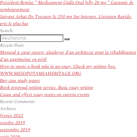
Navigation
Article
Précédent
Remise * Medicament Cialis Oral Jelly 20 mg * Garantie de
de
précédent :
remboursement
l’article
Article
Suivant
Achat De Trecator Sc 250 mg Sur Internet. Livraison Rapide.
suivant :
prix le plus bas
Search
Recherche
Recherche
pour
Recent Posts
:
Mossoul à cœur ouvert, plaidoyer d’un architecte pour la réhabilitation
d’un patrimoine en péril
How to quote a book mla in an essay. Check my writing free.
WWW.MESOPOTAMIAHERITAGE.ORG
Buy case study paper
Book proposal writing service. Basic essay writing
Cause and effect essay topics on current events
Recent Comments
Archives
février 2022
octobre 2019
septembre 2019
août 2019