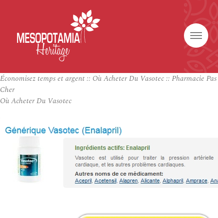
Économisez temps et argent :: Où Acheter Du Vasotec :: Pharmacie Pas
Cher
Où Acheter Du Vasotec