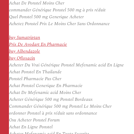
Achat De Ponstel Moins Cher
commander Générique Ponstel 500 mg à prix réduit
Quel Ponstel 500 mg Generique Acheter
Achetez Ponstel Prix Le Moins Cher Sans Ordonnance
buy Sumatriptan
Prix De Avodart En Pharmacie
buy Albendazole
buy Ofloxacin
Acheter Du Vrai Générique Ponstel Mefenamic acid En Ligne
Achat Ponstel En Thailande
Ponstel Pharmacie Pas Cher
Achat Ponstel Generique En Pharmacie
Achat De Mefenamic acid Moins Cher
Acheter Générique 500 mg Ponstel Bordeaux
Commander Générique 500 mg Ponstel Le Moins Cher
ordonner Ponstel à prix réduit sans ordonnance
Osu Acheter Ponstel Forum
Achat En Ligne Ponstel
Acheter Mefenamic acid En Toute Securite