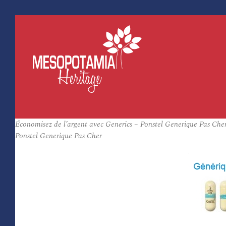
Économisez de l’argent avec Generics – Ponstel Generique Pas Cher
Ponstel Generique Pas Cher