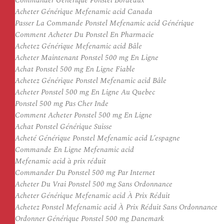
Commander Générique Ponstel Bordeaux
Acheter Générique Mefenamic acid Canada
Passer La Commande Ponstel Mefenamic acid Générique
Comment Acheter Du Ponstel En Pharmacie
Achetez Générique Mefenamic acid Bâle
Acheter Maintenant Ponstel 500 mg En Ligne
Achat Ponstel 500 mg En Ligne Fiable
Achetez Générique Ponstel Mefenamic acid Bâle
Acheter Ponstel 500 mg En Ligne Au Quebec
Ponstel 500 mg Pas Cher Inde
Comment Acheter Ponstel 500 mg En Ligne
Achat Ponstel Générique Suisse
Acheté Générique Ponstel Mefenamic acid L’espagne
Commande En Ligne Mefenamic acid
Mefenamic acid à prix réduit
Commander Du Ponstel 500 mg Par Internet
Acheter Du Vrai Ponstel 500 mg Sans Ordonnance
Acheter Générique Mefenamic acid À Prix Réduit
Achetez Ponstel Mefenamic acid À Prix Réduit Sans Ordonnance
Ordonner Générique Ponstel 500 mg Danemark