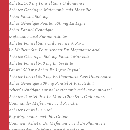
Achetez 500 mg Ponstel Sans Ordonnance
Achetez Générique Mefenamic acid Marseille
Achat Ponstel 500 mg
Achat Générique Ponstel 500 mg En Ligne
Achat Ponstel Generique
Mefenamic acid Europe Acheter
Acheter Ponstel Sans Ordonnance A Paris
Le Meilleur Site Pour Acheter Du Mefenamic acid
Achetez Générique 500 mg Ponstel Marseille
Acheter Ponstel 500 mg En Securite
Ponstel 500 mg Achat En Ligne Paypal
Acheter Ponstel 500 mg En Pharmacie Sans Ordonnance
Achat Générique 500 mg Ponstel À Prix Réduit
acheté Générique Ponstel Mefenamic acid Royaume-Uni
Achetez Ponstel Prix Le Moins Cher Sans Ordonnance
Commander Mefenamic acid Pas Cher
Acheter Ponstel Le Vrai
Buy Mefenamic acid Pills Online
Comment Acheter Du Mefenamic acid En Pharmacie