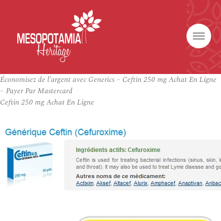
Économisez de l’argent avec Generics – Ceftin 250 mg Achat En Ligne
– Payer Par Mastercard
Ceftin 250 mg Achat En Ligne