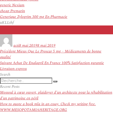
generic Nexium
cheap Premarin
Generique Zyloprim 300 mg En Pharmacie
uKLLthf
Auteur
Publié
le
acti
8 mai 2019
8 mai 2019
Navigation
Article
Précédent
Mieux Que Le Proscar 5 mg – Médicaments de bonne
de
précédent :
qualité
l’article
Article
Suivant
Achat De Enalapril En France 100% Satisfaction garantie
suivant :
Livraison express
Search
Recherche
Recherche
pour
Recent Posts
:
Mossoul à cœur ouvert, plaidoyer d’un architecte pour la réhabilitation
d’un patrimoine en péril
How to quote a book mla in an essay. Check my writing free.
WWW.MESOPOTAMIAHERITAGE.ORG