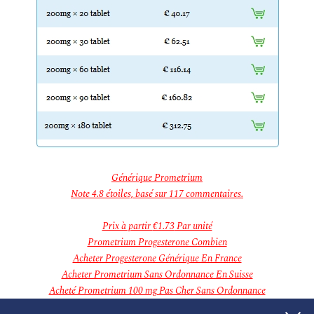
janvier 2019
décembre 2018
novembre 2018
Categories
Aucune catégorie
Meta
Connexion
Flux des publications
Flux des commentaires
Site de WordPress-FR
Générique Prometrium
Note
4.8
étoiles, basé sur
117
commentaires.
Prix à partir
€1.73
Par unité
Prometrium Progesterone Combien
Acheter Progesterone Générique En France
Acheter Prometrium Sans Ordonnance En Suisse
Acheté Prometrium 100 mg Pas Cher Sans Ordonnance
Ordonner Générique Prometrium 100 mg Marseille