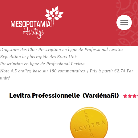
Drugstore Pas Cher Prescription en ligne de Professional Levitra
Expédition la plus rapide des Etats-Unis
Prescription en ligne de Professional Levitra
Note
4.5
étoiles, basé sur
180
commentaires.
|
Prix à partir
€2.74
Par
unité