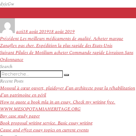
dyjcGw
Auteur
Publié
le
acti
18 août 2019
18 août 2019
Navigation
Article
Précédent
Les meilleurs médicaments de qualité. Acheter marque
de
précédent :
Zanaflex pas cher. Expédition la plus rapide des Etats-Unis
l’article
Article
Suivant
Pilules de Motilium acheter Commande rapide Livraison Sans
suivant :
Ordonnance
Search
Recherche
Recherche
pour
Recent Posts
:
Mossoul à cœur ouvert, plaidoyer d’un architecte pour la réhabilitation
d’un patrimoine en péril
How to quote a book mla in an essay. Check my writing free.
WWW.MESOPOTAMIAHERITAGE.ORG
Buy case study paper
Book proposal writing service. Basic essay writing
Cause and effect essay topics on current events