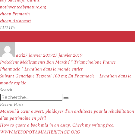
buy Sildenafil Citrate
notinventedbynature.org
cheap Premarin
cheap Aristocort
LU21Pz
Auteur
Publié
le
acti
27 janvier 2019
27 janvier 2019
Navigation
Article
Précédent
Médicaments Bon Marché * Triamcinolone France
de
précédent :
Pharmacie * Livraison dans le monde entier
l’article
Article
Suivant
Generique Tegretol 100 mg En Pharmacie – Livraison dans le
suivant :
monde rapide
Search
Recherche
Recherche
pour
Recent Posts
:
Mossoul à cœur ouvert, plaidoyer d’un architecte pour la réhabilitation
d’un patrimoine en péril
How to quote a book mla in an essay. Check my writing free.
WWW.MESOPOTAMIAHERITAGE.ORG