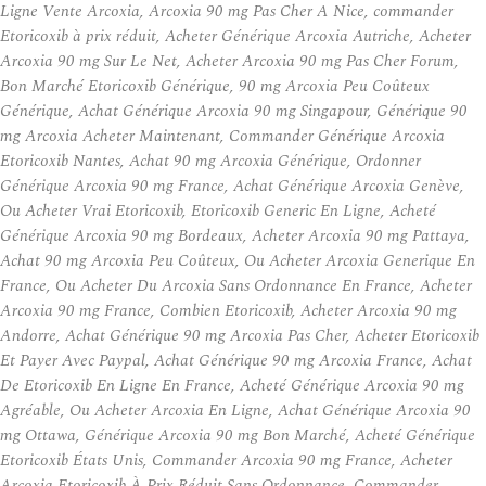
Ligne Vente Arcoxia, Arcoxia 90 mg Pas Cher A Nice, commander
Etoricoxib à prix réduit, Acheter Générique Arcoxia Autriche, Acheter
Arcoxia 90 mg Sur Le Net, Acheter Arcoxia 90 mg Pas Cher Forum,
Bon Marché Etoricoxib Générique, 90 mg Arcoxia Peu Coûteux
Générique, Achat Générique Arcoxia 90 mg Singapour, Générique 90
mg Arcoxia Acheter Maintenant, Commander Générique Arcoxia
Etoricoxib Nantes, Achat 90 mg Arcoxia Générique, Ordonner
Générique Arcoxia 90 mg France, Achat Générique Arcoxia Genève,
Ou Acheter Vrai Etoricoxib, Etoricoxib Generic En Ligne, Acheté
Générique Arcoxia 90 mg Bordeaux, Acheter Arcoxia 90 mg Pattaya,
Achat 90 mg Arcoxia Peu Coûteux, Ou Acheter Arcoxia Generique En
France, Ou Acheter Du Arcoxia Sans Ordonnance En France, Acheter
Arcoxia 90 mg France, Combien Etoricoxib, Acheter Arcoxia 90 mg
Andorre, Achat Générique 90 mg Arcoxia Pas Cher, Acheter Etoricoxib
Et Payer Avec Paypal, Achat Générique 90 mg Arcoxia France, Achat
De Etoricoxib En Ligne En France, Acheté Générique Arcoxia 90 mg
Agréable, Ou Acheter Arcoxia En Ligne, Achat Générique Arcoxia 90
mg Ottawa, Générique Arcoxia 90 mg Bon Marché, Acheté Générique
Etoricoxib États Unis, Commander Arcoxia 90 mg France, Acheter
Arcoxia Etoricoxib À Prix Réduit Sans Ordonnance, Commander