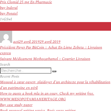
Prix Clomid 25 mg En Pharmacie
buy Inderal
buy Ponstel
1vGSwI
Auteur
Publié
le
acti
29 avril 2019
29 avril 2019
Navigation
Article
Précédent
Payer Par BitCoin :: Achat En Ligne Zebeta :: Livraison
de
précédent :
express
l’article
Article
Suivant
Médicament Methocarbamol :: Courrier Livraison
suivant :
Search
Recherche
Recherche
pour
Recent Posts
:
Mossoul à cœur ouvert, plaidoyer d’un architecte pour la réhabilitation
d’un patrimoine en péril
How to quote a book mla in an essay. Check my writing free.
WWW.MESOPOTAMIAHERITAGE.ORG
Buy case study paper
Book proposal writing service. Basic essay writing