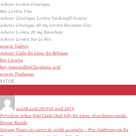
Acheter Levitra Générique
Buy Levitra Visa
Acheter Générique Levitra Vardenafil Genève
achetez Générique 20 mg Levitra Royaume-Uni
Acheter Levitra 20 mg Euroclinix
Acheter Levitra Sur Le Net
generic Valtrex
Acheter Cialis En Ligne En Belgique
buy Caverta
buy Amoxicillin/Clavulanic acid
generic Tindamax
hslTQE
Auteur
Publié
le
acti
18 avril 2019
18 avril 2019
Navigation
Article
Précédent
Achat Vrai Cialis Oral Jelly En Ligne. Expédition rapide.
de
précédent :
Envoie Rapide
l’article
Article
Suivant
Toutes les cartes de crédit acceptées – Prix Azithromycin En