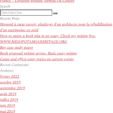
suivant :
France – Livraison gratuite Airmail Ou Courier
Search
Recherche
Recherche
pour
Recent Posts
:
Mossoul à cœur ouvert, plaidoyer d’un architecte pour la réhabilitation
d’un patrimoine en péril
How to quote a book mla in an essay. Check my writing free.
WWW.MESOPOTAMIAHERITAGE.ORG
Buy case study paper
Book proposal writing service. Basic essay writing
Cause and effect essay topics on current events
Recent Comments
Archives
février 2022
octobre 2019
septembre 2019
août 2019
juillet 2019
juin 2019
mai 2019