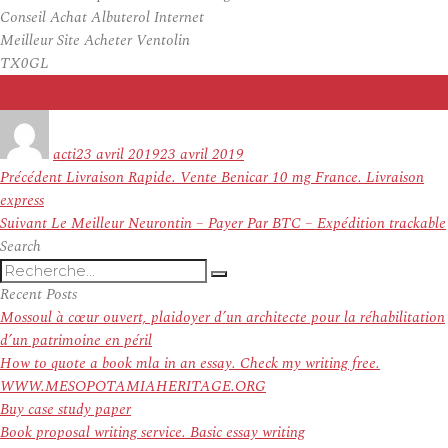
Conseil Achat Albuterol Internet
Meilleur Site Acheter Ventolin
TX0GL
Auteur
Publié
le
acti
23 avril 2019
23 avril 2019
Navigation
Article
Précédent
Livraison Rapide. Vente Benicar 10 mg France. Livraison
de
précédent :
express
l’article
Article
Suivant
Le Meilleur Neurontin – Payer Par BTC – Expédition trackable
suivant :
Search
Recherche
Recherche
pour
Recent Posts
:
Mossoul à cœur ouvert, plaidoyer d’un architecte pour la réhabilitation
d’un patrimoine en péril
How to quote a book mla in an essay. Check my writing free.
WWW.MESOPOTAMIAHERITAGE.ORG
Buy case study paper
Book proposal writing service. Basic essay writing