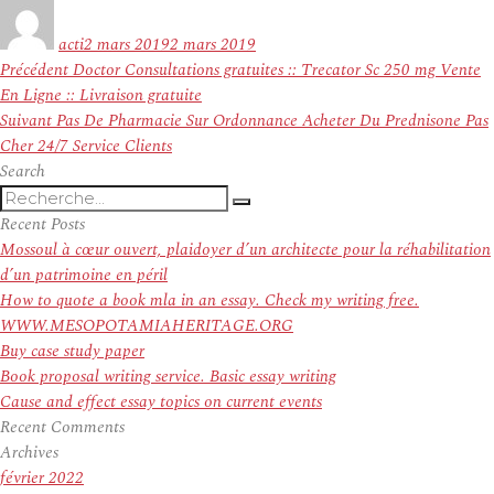
Auteur
Publié
le
acti
2 mars 2019
2 mars 2019
Navigation
Article
Précédent
Doctor Consultations gratuites :: Trecator Sc 250 mg Vente
de
précédent :
En Ligne :: Livraison gratuite
l’article
Article
Suivant
Pas De Pharmacie Sur Ordonnance Acheter Du Prednisone Pas
suivant :
Cher 24/7 Service Clients
Search
Recherche
Recherche
pour
Recent Posts
:
Mossoul à cœur ouvert, plaidoyer d’un architecte pour la réhabilitation
d’un patrimoine en péril
How to quote a book mla in an essay. Check my writing free.
WWW.MESOPOTAMIAHERITAGE.ORG
Buy case study paper
Book proposal writing service. Basic essay writing
Cause and effect essay topics on current events
Recent Comments
Archives
février 2022