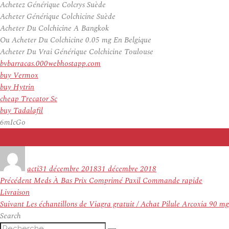
Achetez Générique Colcrys Suède
Acheter Générique Colchicine Suède
Acheter Du Colchicine A Bangkok
Ou Acheter Du Colchicine 0.05 mg En Belgique
Acheter Du Vrai Générique Colchicine Toulouse
bvbarracas.000webhostapp.com
buy Vermox
buy Hytrin
cheap Trecator Sc
buy Tadalafil
6mIcGo
Auteur
Publié
le
acti
31 décembre 2018
31 décembre 2018
Navigation
Article
Précédent
Meds À Bas Prix Comprimé Paxil Commande rapide
de
précédent :
Livraison
l’article
Article
Suivant
Les échantillons de Viagra gratuit / Achat Pilule Arcoxia 90 mg
suivant :
Search
Recherche