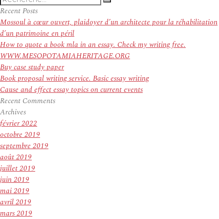
Recherche
pour
Recent Posts
:
Mossoul à cœur ouvert, plaidoyer d’un architecte pour la réhabilitation
d’un patrimoine en péril
How to quote a book mla in an essay. Check my writing free.
WWW.MESOPOTAMIAHERITAGE.ORG
Buy case study paper
Book proposal writing service. Basic essay writing
Cause and effect essay topics on current events
Recent Comments
Archives
février 2022
octobre 2019
septembre 2019
août 2019
juillet 2019
juin 2019
mai 2019
avril 2019
mars 2019