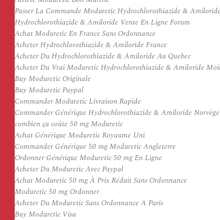
Passer La Commande Moduretic Hydrochlorothiazide & Amilorid
Hydrochlorothiazide & Amiloride Vente En Ligne Forum
Achat Moduretic En France Sans Ordonnance
Acheter Hydrochlorothiazide & Amiloride France
Acheter Du Hydrochlorothiazide & Amiloride Au Quebec
Acheter Du Vrai Moduretic Hydrochlorothiazide & Amiloride Moi
Buy Moduretic Originale
Buy Moduretic Paypal
Commander Moduretic Livraison Rapide
Commander Générique Hydrochlorothiazide & Amiloride Norvège
combien ça coûte 50 mg Moduretic
Achat Générique Moduretic Royaume Uni
Commander Générique 50 mg Moduretic Angleterre
Ordonner Générique Moduretic 50 mg En Ligne
Acheter Du Moduretic Avec Paypal
Achat Moduretic 50 mg À Prix Réduit Sans Ordonnance
Moduretic 50 mg Ordonner
Acheter Du Moduretic Sans Ordonnance A Paris
Buy Moduretic Visa