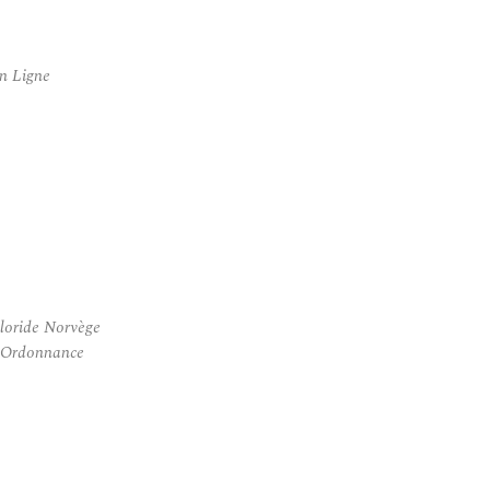
n Ligne
loride Norvège
s Ordonnance