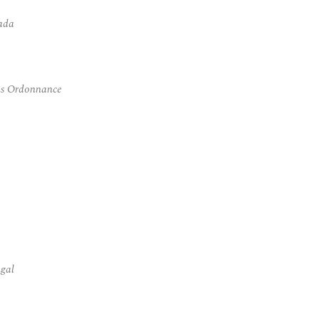
ada
ns Ordonnance
gal