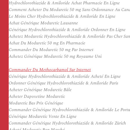
Hydrochlorothiazide & Amiloride Achat Pharmacie En Ligne
Comment Acheter Du Moduretic 50 mg Sans Ordonnance Au Can
Le Moins Cher Hydrochlorothiazide & Amiloride En Ligne
Achat Générique Moduretic Lausanne
Générique Hydrochlorothiazide & Amiloride Ordonner En Ligne
Achetez Moduretic Hydrochlorothiazide & Amiloride Pas Cher Sa
Achat Du Moduretic 50 mg En Pharmacie
Commander Du Moduretic 50 mg Par Internet
Achetez Générique Moduretic 50 mg Royaume Uni
Commander Du Methocarbamol Sur Internet
Générique Hydrochlorothiazide & Amiloride Acheté En Ligne
Ordonner Générique Hydrochlorothiazide & Amiloride Paris
Acheter Générique Moduretic Bâle
Acheter Dapoxetine Moduretic
Moduretic Bas Prix Générique
Commander Générique Hydrochlorothiazide & Amiloride Le Portu
Générique Moduretic Vente En Ligne
Commander Générique Hydrochlorothiazide & Amiloride Zürich
Acheté Moduretic Bon Marché