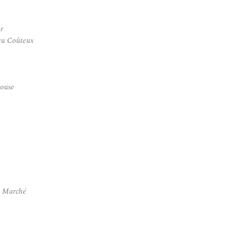
r
eu Coûteux
louse
n Marché