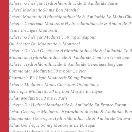
Acheter Générique Hydrochlorothiazide & Amiloride Suisse
Acheté Moduretic 50 mg Bon Marché
Acheté Moduretic Hydrochlorothiazide & Amiloride Le Moins Che
Achetez Générique Moduretic Hydrochlorothiazide & Amiloride P
Vente En Ligne Moduretic
Acheter Générique Moduretic 50 mg Singapour
Ou Acheter Du Moduretic A Montreal
Acheter Du Vrai Générique Hydrochlorothiazide & Amiloride Tou
Moduretic Hydrochlorothiazide & Amiloride Combien Générique
Acheter Hydrochlorothiazide & Amiloride Generique Belgique
Commander Moduretic 50 mg Sur Le Net
Pharmacie En Ligne Moduretic 50 mg Forum
Acheter Moduretic Moins Cher Sans Ordonnance
Générique Moduretic 50 mg Bon Marché En Ligne
Achat Moduretic 50 mg A Paris
Acheter Du Hydrochlorothiazide & Amiloride En France Forum
Achat Générique Moduretic Hydrochlorothiazide & Amiloride Bo
Commander Générique Hydrochlorothiazide & Amiloride Ottawa
Achat Générique 50 mg Moduretic Le Portugal