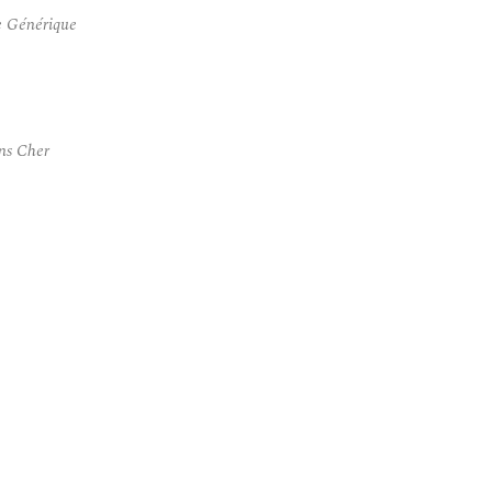
e Générique
ns Cher