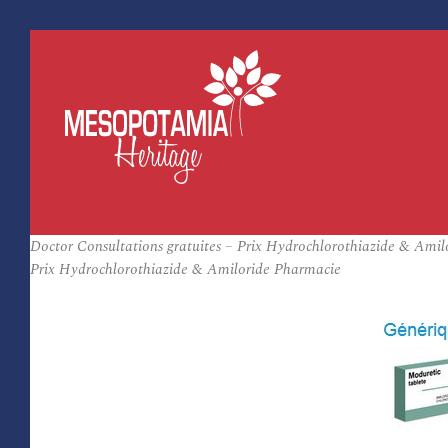
Doctor Consultations gratuites – Prix Hydrochlorothiazide & Am
Prix Hydrochlorothiazide & Amiloride Pharmacie