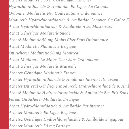
Acheter Moduretic 50 mg Generique Pas Cher
Hydrochlorothiazide & Amiloride En Ligne Au Canada
Ordonner Moduretic Peu Coûteux Sans Ordonnance
Moduretic Hydrochlorothiazide & Amiloride Combien Ça Coûte E
Achat Hydrochlorothiazide & Amiloride Avec Mastercard
Achat Générique Moduretic Suède
Acheté Moduretic 50 mg Moins Cher Sans Ordonnance
Achat Moduretic Pharmacie Belgique
Ou Acheter Moduretic 50 mg Montreal
Achat Moduretic Le Moins Cher Sans Ordonnance
Achat Générique Moduretic Marseille
Achetez Générique Moduretic France
Acheter Hydrochlorothiazide & Amiloride Internet Doctissimo
Acheter Du Vrai Générique Moduretic Hydrochlorothiazide & Ami
Acheté Moduretic Hydrochlorothiazide & Amiloride Bas Prix San
Forum Ou Acheter Moduretic En Ligne
Achat Hydrochlorothiazide & Amiloride Par Internet
Acheter Moduretic En Ligne Belgique
Achetez Générique Hydrochlorothiazide & Amiloride Singapour
Acheter Moduretic 50 mg Pattaya