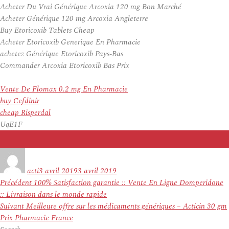
Acheter Du Vrai Générique Arcoxia 120 mg Bon Marché
Acheter Générique 120 mg Arcoxia Angleterre
Buy Etoricoxib Tablets Cheap
Acheter Etoricoxib Generique En Pharmacie
achetez Générique Etoricoxib Pays-Bas
Commander Arcoxia Etoricoxib Bas Prix
Vente De Flomax 0.2 mg En Pharmacie
buy Cefdinir
cheap Risperdal
UqE1F
Auteur
Publié
le
acti
3 avril 2019
3 avril 2019
Navigation
Article
Précédent
100% Satisfaction garantie :: Vente En Ligne Domperidone
de
précédent :
:: Livraison dans le monde rapide
l’article
Article
Suivant
Meilleure offre sur les médicaments génériques – Acticin 30 gm
suivant :
Prix Pharmacie France