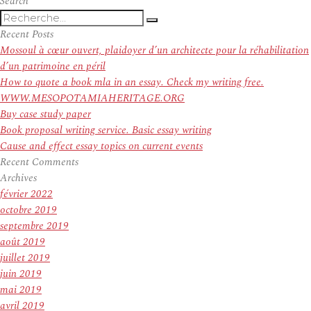
Search
Recherche
Recherche
pour
Recent Posts
:
Mossoul à cœur ouvert, plaidoyer d’un architecte pour la réhabilitation
d’un patrimoine en péril
How to quote a book mla in an essay. Check my writing free.
WWW.MESOPOTAMIAHERITAGE.ORG
Buy case study paper
Book proposal writing service. Basic essay writing
Cause and effect essay topics on current events
Recent Comments
Archives
février 2022
octobre 2019
septembre 2019
août 2019
juillet 2019
juin 2019
mai 2019
avril 2019