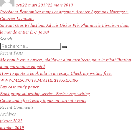
le
acti
22 mars 2019
22 mars 2019
Navigation
Article
Précédent
Économisez temps et argent :: Acheter Aggrenox Norvege ::
de
précédent :
Courrier Livraison
l’article
Article
Suivant
Gros Réductions Advair Diskus Prix Pharmacie Livraison dans
suivant :
le monde entier (3-7 Jours)
Search
Recherche
Recherche
pour
Recent Posts
:
Mossoul à cœur ouvert, plaidoyer d’un architecte pour la réhabilitation
d’un patrimoine en péril
How to quote a book mla in an essay. Check my writing free.
WWW.MESOPOTAMIAHERITAGE.ORG
Buy case study paper
Book proposal writing service. Basic essay writing
Cause and effect essay topics on current events
Recent Comments
Archives
février 2022
octobre 2019