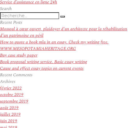
suivant :
Service d’assistance en ligne 24h
Search
Recherche
Recherche
pour
Recent Posts
:
Mossoul à cœur ouvert, plaidoyer d’un architecte pour la réhabilitation
d’un patrimoine en péril
How to quote a book mla in an essay. Check my writing free.
WWW.MESOPOTAMIAHERITAGE.ORG
Buy case study paper
Book proposal writing service. Basic essay writing
Cause and effect essay topics on current events
Recent Comments
Archives
février 2022
octobre 2019
septembre 2019
août 2019
juillet 2019
juin 2019
mai 2019