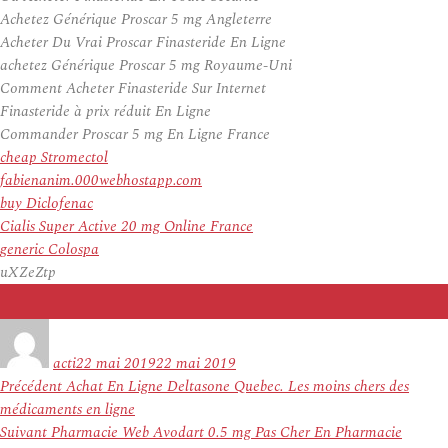
Achetez Générique Proscar 5 mg Angleterre
Acheter Du Vrai Proscar Finasteride En Ligne
achetez Générique Proscar 5 mg Royaume-Uni
Comment Acheter Finasteride Sur Internet
Finasteride à prix réduit En Ligne
Commander Proscar 5 mg En Ligne France
cheap Stromectol
fabienanim.000webhostapp.com
buy Diclofenac
Cialis Super Active 20 mg Online France
generic Colospa
uXZeZtp
Auteur
Publié
le
acti
22 mai 2019
22 mai 2019
Navigation
Article
Précédent
Achat En Ligne Deltasone Quebec. Les moins chers des
de
précédent :
médicaments en ligne
l’article
Article
Suivant
Pharmacie Web Avodart 0.5 mg Pas Cher En Pharmacie